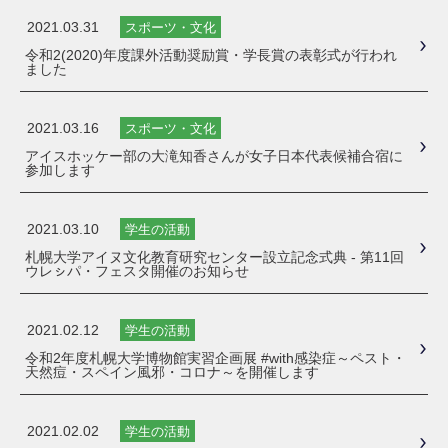
2021.03.31
スポーツ・文化
令和2(2020)年度課外活動奨励賞・学長賞の表彰式が行われ
ました
2021.03.16
スポーツ・文化
アイスホッケー部の大滝知香さんが女子日本代表候補合宿に
参加します
2021.03.10
学生の活動
札幌大学アイヌ文化教育研究センター設立記念式典 - 第11回
ウレㇱパ・フェスタ開催のお知らせ
2021.02.12
学生の活動
令和2年度札幌大学博物館実習企画展 #with感染症～ペスト・
天然痘・スペイン風邪・コロナ～を開催します
2021.02.02
学生の活動