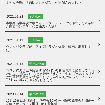
本学を会場に「西岡まちの灯り」が開催されました
2021.01.24
SU News
本学経済学専攻の学生がインターンシップで作成した企業紹
介動画コンテストにご協力ください
2021.01.19
SU News
ウレㇱパクラブが「アイヌ語ラジオ体操」動画に出演しまし
た
2021.01.18
学生の活動
コロナ禍の学生を応援する特別号の巻頭特集に登場してくれ
たのは、 希望のこもった映画「えんとつ町のプペル」を手が
けた西野亮廣さん!大学生による学生のためのフリーペーパー
「SUeets!#22」を発行しました
2020.12.14
学生の活動
12月19日に北海道学生研究会SCAN合同研究発表会を開催ー
今年はオンライン開催 (参加費無料)