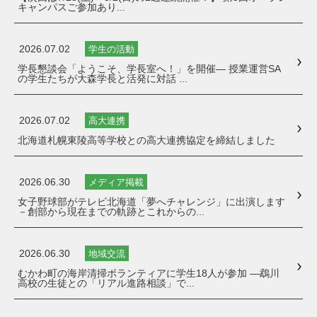
キャンパスご参加あり...
2026.07.02
学生の活動
学長懇談会「ようこそ、学長室へ！」を開催― 授業運営SA
の学生たちが大森学長と活発に対話 ...
2026.07.02
高大連携
北海道札幌東陵高等学校との高大連携協定を締結しました
2026.06.30
メディア掲載
女子野球部がテレビ北海道「夢へチャレンジ」に出演します
－創部から現在までの軌跡とこれからの...
2026.06.30
地域交流
むかわ町の海岸清掃ボランティアに学生18人が参加 ―鵡川
高校の生徒との「リアル進路相談」で...