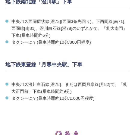
地下鉄南北線「澄川駅」下車
中央バス西岡環状線[澄73](西岡3条先回り)、下西岡線[南71]、
西岡線[南81]、澄川白石線[澄78]のいずれかで、「札大南門」
下車(乗車時間約6分)
タクシーにて(乗車時間約10分/800円程度)
地下鉄東豊線「月寒中央駅」下車
中央バス澄川白石線[澄78]、または西岡月寒線[月82]で、「札
大正門前」下車(乗車時間約9分)
タクシーにて(乗車時間約10分/1,000円程度)
Q & A