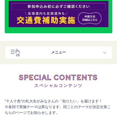
メニュー
スペシャルコンテンツ
SPECIAL CONTENTS
コンテンツ
スペシャルコンテンツ
タイムテーブル
"十人十色"の札大生がみなさんの「知りたい」を届けます！
交通費補助
※各回で実施テーマは異なります。回ごとのテーマが決定次第こ
ちらのページでお知らせします。
送迎バス