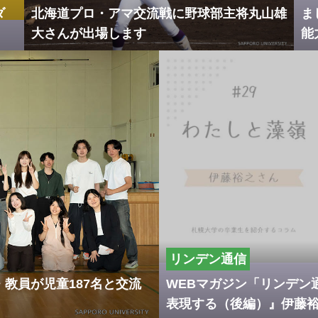
ダ
北海道プロ・アマ交流戦に野球部主将丸山雄
ま
大さんが出場します
能
リンデン通信
教員が児童187名と交流
WEBマガジン「リンデン
表現する（後編）』伊藤裕