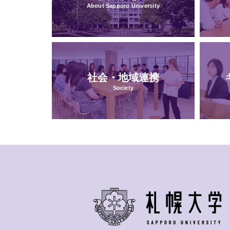
About Sapporo University
社会・地域連携
Society