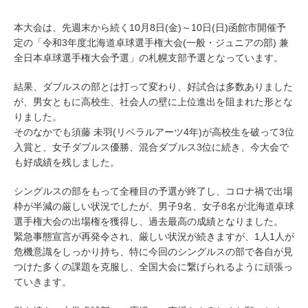
本大会は、先週末から続く10月8日(金)～10日(日)函館市開催予
定の「令和3年度北海道卓球選手権大会(一般・ジュニアの部) 兼
全日本卓球選手権大会予選」の札幌支部予選となっています。
結果、ダブルスの部とは打って変わり、好試合は多数ありました
が、男女ともに高校生、社会人の壁に上位進出を阻まれた形とな
りました。
そのなかでも須藤 未羽(リベラルアーツ4年)が高校生を破って3位
入賞と、女子ダブルス優勝、混合ダブルス3位に続き、今大会で
も好成績を残しました。
シングルスの部をもって全種目の予選が終了し、コロナ禍で出場
枠が半減の厳しい状況でしたが、男子9名、女子8名が北海道卓球
選手権大会の出場権を獲得し、過去最高の成績となりました。
緊急事態宣言が再発令され、厳しい状況が続きますが、1人1人が
危機意識をしっかり持ち、特に今回のシングルスの部で各自が見
つけた多くの課題を克服し、全国大会に繋げられるように頑張っ
ていきます。