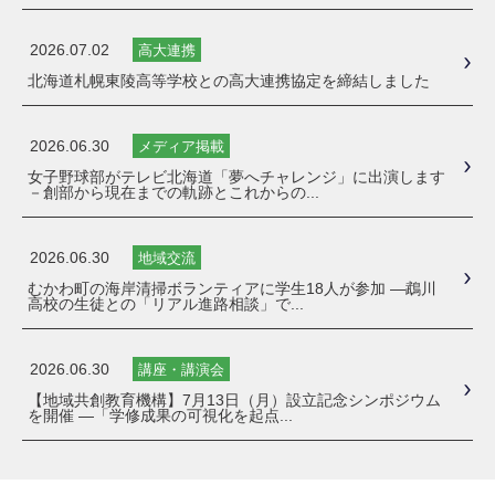
2026.07.02
高大連携
北海道札幌東陵高等学校との高大連携協定を締結しました
2026.06.30
メディア掲載
女子野球部がテレビ北海道「夢へチャレンジ」に出演します
－創部から現在までの軌跡とこれからの...
2026.06.30
地域交流
むかわ町の海岸清掃ボランティアに学生18人が参加 ―鵡川
高校の生徒との「リアル進路相談」で...
2026.06.30
講座・講演会
【地域共創教育機構】7月13日（月）設立記念シンポジウム
を開催 ―「学修成果の可視化を起点...