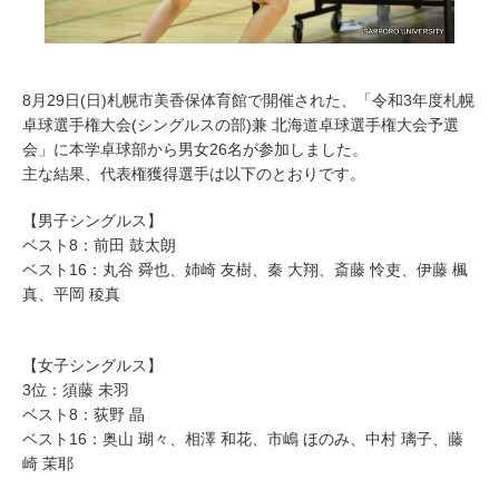
8月29日(日)札幌市美香保体育館で開催された、「令和3年度札幌
卓球選手権大会(シングルスの部)兼 北海道卓球選手権大会予選
会」に本学卓球部から男女26名が参加しました。
主な結果、代表権獲得選手は以下のとおりです。
【男子シングルス】
ベスト8：前田 鼓太朗
ベスト16：丸谷 舜也、姉崎 友樹、秦 大翔、斎藤 怜吏、伊藤 楓
真、平岡 稜真
【女子シングルス】
3位：須藤 未羽
ベスト8：荻野 晶
ベスト16：奥山 瑚々、相澤 和花、市嶋 ほのみ、中村 璃子、藤
崎 茉耶