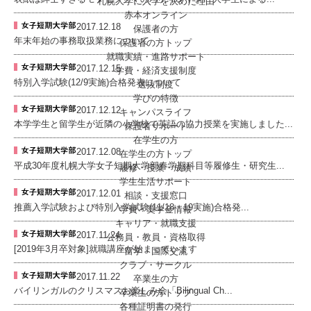
札幌大学に入学を決めた理由
赤本オンライン
2017.12.18
保護者の方
年末年始の事務取扱業務について
保護者の方トップ
就職実績・進路サポート
2017.12.15
学費・経済支援制度
特別入学試験(12/9実施)合格発表について
選抜制度
学びの特徴
2017.12.12
キャンパスライフ
本学学生と留学生が近隣の小学校で英語の協力授業を実施しました...
保護者サポート
在学生の方
2017.12.08
在学生の方トップ
平成30年度札幌大学女子短期大学部春学期科目等履修生・研究生...
履修・授業・成績
学生生活サポート
2017.12.01
相談・支援窓口
推薦入学試験および特別入学試験(11/18・19実施)合格発...
学費・奨学金情報
キャリア・就職支援
2017.11.24
公務員・教員・資格取得
[2019年3月卒対象]就職講座が始まっています
留学・国際交流
クラブ・サークル
2017.11.22
卒業生の方
バイリンガルのクリスマスお楽しみ会「Bilingual Ch...
卒業生の方トップ
各種証明書の発行