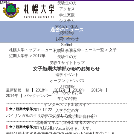
MENU
受験生の方
アクセス
学生支援
システム
寄付のご案内
過去のニュース
資料請求
お問い合わせ
Search
札幌大学トップ
>
ニュース一覧
>
過去のニュース一覧
>
女子
札幌大学トップ
短期大学部
> 2017年
受験生の方
受験生サイトトップ
女子短期大学部からのお知らせ
ニュース一覧（受験生の方）
進学イベント
オープンキャンパス
入試情報
最新情報一覧
2018年
2017年
2016年
2015年
大学でかかるお金
2014年
バックナンバー
学びの特徴
インターネット出願ガイド
2017.12.22
入学予定の方
バイリンガルのクリスマスお楽しみ会「Bilingual Ch...
入学センターへの
お問い合わせ
北海道で学ぶ
（道外出身者の方へ）
2017.12.19
Colorful-Voice
話せる、大学。
表紙は紳士すぎるモフモフクマのパディントン! *大学生による...