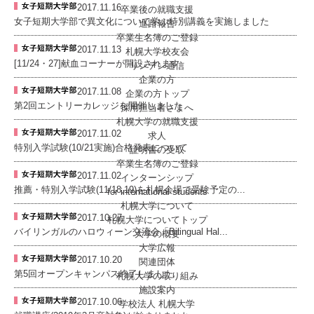
2017.11.16
卒業後の就職支援
女子短期大学部で異文化について学ぶ特別講義を実施しました
進路報告
卒業生名簿のご登録
2017.11.13
札幌大学校友会
[11/24・27]献血コーナーが開設されます
リンデン通信
企業の方
2017.11.08
企業の方トップ
第2回エントリーカレッジを開催しました
採用担当者さまへ
札幌大学の就職支援
2017.11.02
求人
特別入学試験(10/21実施)合格発表について
証明書の受取
卒業生名簿のご登録
2017.11.02
インターンシップ
推薦・特別入学試験(11/18,19)を札幌会場で受験予定の...
for international
students
札幌大学について
2017.10.27
札幌大学についてトップ
バイリンガルのハロウィーン交流会「Bilingual Hal...
大学の概要
大学広報
2017.10.20
関連団体
第5回オープンキャンパス終了しました
札幌大学の取り組み
施設案内
2017.10.06
学校法人 札幌大学