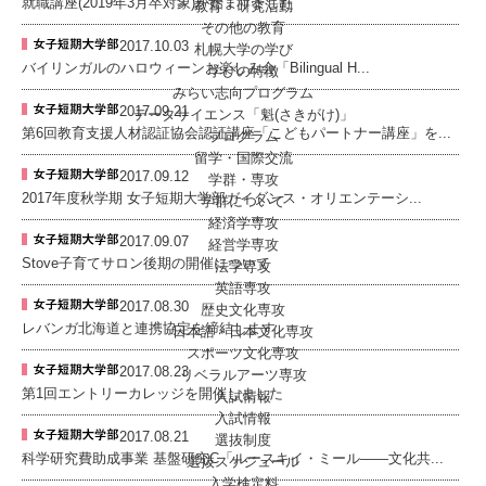
就職講座(2019年3月卒対象)が始まりました
教育・研究活動
その他の教育
2017.10.03
札幌大学の学び
バイリンガルのハロウィーンお楽しみ会「Bilingual H...
学びの特徴
みらい志向プログラム
2017.09.21
データサイエンス「魁(さきがけ)」
第6回教育支援人材認証協会認証講座「こどもパートナー講座」を...
プログラム
留学・国際交流
2017.09.12
学群・専攻
2017年度秋学期 女子短期大学部ガイダンス・オリエンテーシ...
学群について
経済学専攻
2017.09.07
経営学専攻
Stove子育てサロン後期の開催について
法学専攻
英語専攻
2017.08.30
歴史文化専攻
レバンガ北海道と連携協定を締結します
日本語・日本文化専攻
スポーツ文化専攻
2017.08.23
リベラルアーツ専攻
第1回エントリーカレッジを開催しました
入試情報
入試情報
2017.08.21
選抜制度
科学研究費助成事業 基盤研究C「ルースキイ・ミール――文化共...
選抜スケジュール
入学検定料