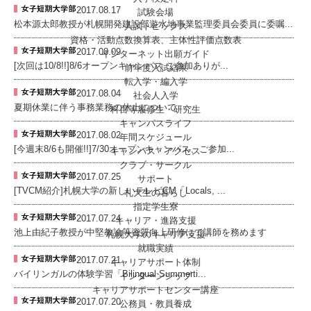
2017.08.17
試験会場
松本源太郎教授が札幌開発建設部遊水地事業監理委員会委員に委嘱...
入試トピックス
資格・活動点数換算表、主体性評価点数表
2017.08.09
インターネット出願ガイド
[次回は10/8!!]8/6オープンキャンパス ご参加ありが...
前年度入試結果
転入学・編入学
2017.08.04
社会人入学
夏期休業に伴う事務業務の休止について
科目等履修生・研究生
キャンパスライフ
2017.08.02
年間スケジュール
[今週末8/6も開催!!]7/30オープンキャンパス、ご参加...
キャンパス・アクセス
クラブ・サークル
2017.07.25
サポート
[TVCM紹介]札幌大学の新しいテレビCM「Locals, ...
札大生の暮らし
指定学生寮
2017.07.24
キャリア・進路支援
池上由紀子教授が中堅教諭等資質向上研修にて講師を務めます
札幌大学のキャリア支援
就職実績
2017.07.21
キャリアサポート体制
バイリンガルの体験学習「Bilingual Summerti...
インターンシップ
キャリアサポートセンター講座
2017.07.20
公務員・教員養成