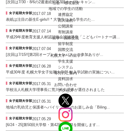
[次回は7/30・8/6の2週連続!!]第3回オープンキャン...
社会・地域連携
地域での学生の活動
2017.07.18
連携協定
表紙は注目の新生E-girls!! * 大学生による学生のた...
高大連携
公開講座
2017.07.14
寄附講座
平成29年度教育支援人材認証協会認証講座「こどもパートナー講...
留学・国際交流
留学制度
2017.07.04
国際交流
[次回は7/15!!]第2回オープンキャンパス、ご参加ありが...
札幌大学への留学
学生支援
2017.06.28
システム
平成30年度 札幌大学女子短期大学部 転入学試験の実施につい...
寄付のご案内
資料請求
2017.05.31
お問い合わせ
学校法人札幌大学理事長に荒川裕生理事が選任されました
アクセス
2017.05.31
地域の乳幼児と保護者へバイリンガルのお楽しみ会「Biling...
2017.05.29
[6/24・25]第50回大学祭・第42回文連祭を開催します...