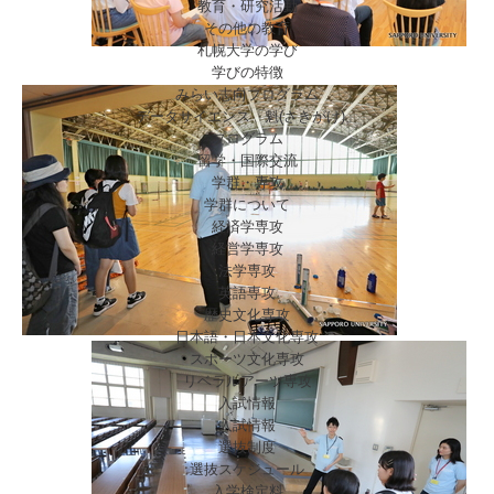
教育・研究活動
その他の教育
札幌大学の学び
学びの特徴
みらい志向プログラム
データサイエンス「魁(さきがけ)」
プログラム
留学・国際交流
学群・専攻
学群について
経済学専攻
経営学専攻
法学専攻
英語専攻
歴史文化専攻
日本語・日本文化専攻
スポーツ文化専攻
リベラルアーツ専攻
入試情報
入試情報
選抜制度
選抜スケジュール
入学検定料