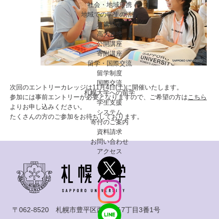
社会・地域連携
地域での学生の活動
連携協定
高大連携
公開講座
寄附講座
留学・国際交流
留学制度
国際交流
次回のエントリーカレッジは11月4日(土)に開催いたします。
札幌大学への留学
参加には事前エントリーが必要となりますので、ご希望の方は
こちら
学生支援
よりお申し込みください。
システム
たくさんの方のご参加をお待ちしております。
寄付のご案内
資料請求
お問い合わせ
アクセス
〒062-8520 札幌市豊平区西岡3条7丁目3番1号