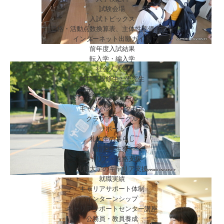
試験会場
入試トピックス
資格・活動点数換算表、主体性評価点数表
インターネット出願ガイド
前年度入試結果
転入学・編入学
社会人入学
科目等履修生・研究生
キャンパスライフ
年間スケジュール
キャンパス・アクセス
クラブ・サークル
サポート
札大生の暮らし
指定学生寮
キャリア・進路支援
札幌大学のキャリア支援
就職実績
キャリアサポート体制
インターンシップ
キャリアサポートセンター講座
公務員・教員養成