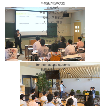
卒業後の就職支援
進路報告
卒業生名簿のご登録
札幌大学校友会
リンデン通信
企業の方
企業の方トップ
採用担当者さまへ
札幌大学の就職支援
求人
証明書の受取
卒業生名簿のご登録
インターンシップ
for international
students
札幌大学について
札幌大学についてトップ
大学の概要
大学広報
関連団体
札幌大学の取り組み
施設案内
学校法人 札幌大学