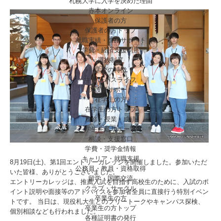
札幌大学に入学を決めた理由
赤本オンライン
保護者の方
保護者の方トップ
就職実績・進路サポート
学費・経済支援制度
選抜制度
学びの特徴
キャンパスライフ
保護者サポート
在学生の方
在学生の方トップ
履修・授業・成績
学生生活サポート
相談・支援窓口
学費・奨学金情報
キャリア・就職支援
8月19日(土)、第1回エントリーカレッジを開催しました。参加いただ
公務員・教員・資格取得
いた皆様、ありがとうございました。
留学・国際交流
エントリーカレッジは、推薦入試を目指す高校生のために、入試のポ
クラブ・サークル
イント説明や面接等のアドバイスを参加者全員に直接行う特別イベン
卒業生の方
トです。 当日は、現役札大生とのフリートークやキャンパス探検、
卒業生の方トップ
個別相談なども行われました。
各種証明書の発行