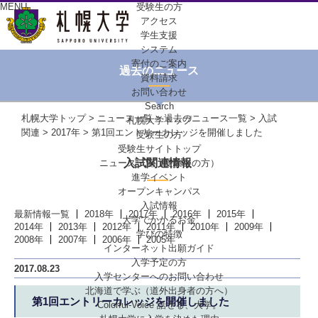
MENU
受験生の方
アクセス
学生支援
システム
寄付のご案内
過去のニュース
資料請求
お問い合わせ
Search
札幌大学トップ
>
ニュース一覧
>
過去のニュース一覧
>
入試
札幌大学トップ
関連
>
2017年
> 第1回エントリーカレッジを開催しました
受験生の方
受験生サイトトップ
入試関連情報
ニュース一覧（受験生の方）
進学イベント
オープンキャンパス
入試情報
最新情報一覧
2018年
2017年
2016年
2015年
大学でかかるお金
2014年
2013年
2012年
2011年
2010年
2009年
学びの特徴
2008年
2007年
2006年
2005年
インターネット出願ガイド
入学予定の方
2017.08.23
入学センターへの
お問い合わせ
北海道で学ぶ
（道外出身者の方へ）
第1回エントリーカレッジを開催しました
Colorful-Voice
話せる、大学。