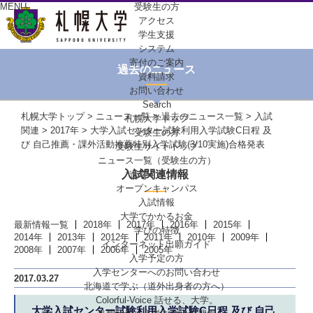
MENU
受験生の方
アクセス
学生支援
システム
寄付のご案内
過去のニュース
資料請求
お問い合わせ
Search
札幌大学トップ
>
ニュース一覧
>
過去のニュース一覧
>
入試
札幌大学トップ
関連
>
2017年
> 大学入試センター試験利用入学試験C日程 及
受験生の方
び 自己推薦・課外活動推薦特別入学試験(3/10実施)合格発表
受験生サイトトップ
ニュース一覧（受験生の方）
入試関連情報
進学イベント
オープンキャンパス
入試情報
大学でかかるお金
最新情報一覧
2018年
2017年
2016年
2015年
学びの特徴
2014年
2013年
2012年
2011年
2010年
2009年
インターネット出願ガイド
2008年
2007年
2006年
2005年
入学予定の方
入学センターへの
お問い合わせ
2017.03.27
北海道で学ぶ
（道外出身者の方へ）
Colorful-Voice
話せる、大学。
大学入試センター試験利用入学試験C日程 及び 自己