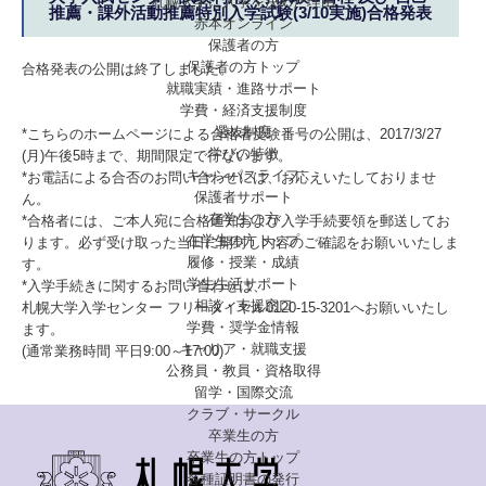
札幌大学に入学を決めた理由
推薦・課外活動推薦特別入学試験(3/10実施)合格発表
赤本オンライン
保護者の方
保護者の方トップ
合格発表の公開は終了しました。
就職実績・進路サポート
学費・経済支援制度
選抜制度
*こちらのホームページによる合格者受験番号の公開は、2017/3/27
学びの特徴
(月)午後5時まで、期間限定で行ないます。
キャンパスライフ
*お電話による合否のお問い合わせには、お応えいたしておりませ
保護者サポート
ん。
在学生の方
*合格者には、ご本人宛に合格通知および入学手続要領を郵送してお
在学生の方トップ
ります。必ず受け取った当日に開封し内容のご確認をお願いいたしま
履修・授業・成績
す。
学生生活サポート
*入学手続きに関するお問い合わせは、
相談・支援窓口
札幌大学入学センター フリーダイヤル0120-15-3201へお願いいたし
学費・奨学金情報
ます。
キャリア・就職支援
(通常業務時間 平日9:00～17:00)
公務員・教員・資格取得
留学・国際交流
クラブ・サークル
卒業生の方
卒業生の方トップ
各種証明書の発行