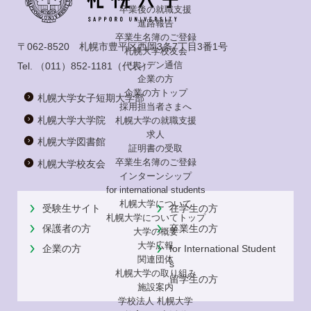
卒業後の就職支援
進路報告
卒業生名簿のご登録
〒062-8520 札幌市豊平区西岡3条7丁目3番1号
札幌大学校友会
リンデン通信
Tel.
（011）852-1181
（代表）
企業の方
企業の方トップ
札幌大学女子短期大学部
採用担当者さまへ
札幌大学大学院
札幌大学の就職支援
求人
札幌大学図書館
証明書の受取
卒業生名簿のご登録
札幌大学校友会
インターンシップ
for international
students
札幌大学について
受験生サイト
在学生の方
札幌大学についてトップ
保護者の方
卒業生の方
大学の概要
大学広報
企業の方
for International Student
関連団体
s
札幌大学の取り組み
留学生の方
施設案内
学校法人 札幌大学