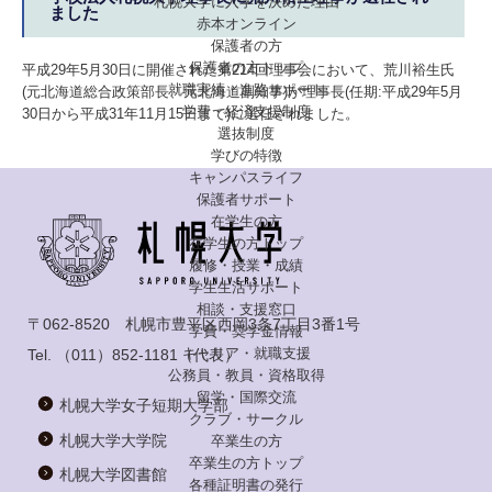
札幌大学に入学を決めた理由
ました
赤本オンライン
保護者の方
保護者の方トップ
平成29年5月30日に開催された第214回理事会において、荒川裕生氏
就職実績・進路サポート
(元北海道総合政策部長、元北海道副知事)が理事長(任期:平成29年5月
学費・経済支援制度
30日から平成31年11月15日まで)に選任されました。
選抜制度
学びの特徴
キャンパスライフ
保護者サポート
在学生の方
在学生の方トップ
履修・授業・成績
学生生活サポート
相談・支援窓口
〒062-8520 札幌市豊平区西岡3条7丁目3番1号
学費・奨学金情報
キャリア・就職支援
Tel.
（011）852-1181
（代表）
公務員・教員・資格取得
留学・国際交流
札幌大学女子短期大学部
クラブ・サークル
札幌大学大学院
卒業生の方
卒業生の方トップ
札幌大学図書館
各種証明書の発行