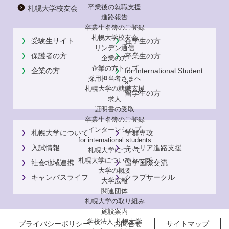
卒業後の就職支援
札幌大学校友会
進路報告
卒業生名簿のご登録
札幌大学校友会
受験生サイト
在学生の方
リンデン通信
保護者の方
卒業生の方
企業の方
企業の方トップ
企業の方
for International Student
採用担当者さまへ
s
札幌大学の就職支援
留学生の方
求人
証明書の受取
卒業生名簿のご登録
インターンシップ
札幌大学について
学群専攻
for international
students
入試情報
キャリア進路支援
札幌大学について
札幌大学についてトップ
社会地域連携
留学国際交流
大学の概要
キャンパスライフ
クラブサークル
大学広報
関連団体
札幌大学の取り組み
施設案内
学校法人 札幌大学
プライバシーポリシー
お問合せ
サイトマップ