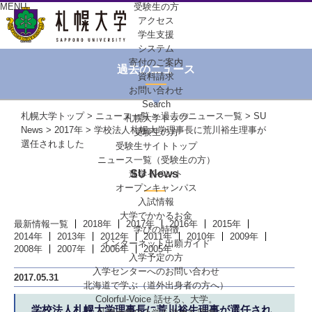
MENU
受験生の方
アクセス
学生支援
システム
寄付のご案内
過去のニュース
資料請求
お問い合わせ
Search
札幌大学トップ
>
ニュース一覧
>
過去のニュース一覧
>
SU
札幌大学トップ
News
>
2017年
> 学校法人札幌大学理事長に荒川裕生理事が
受験生の方
選任されました
受験生サイトトップ
ニュース一覧（受験生の方）
SU News
進学イベント
オープンキャンパス
入試情報
大学でかかるお金
最新情報一覧
2018年
2017年
2016年
2015年
学びの特徴
2014年
2013年
2012年
2011年
2010年
2009年
インターネット出願ガイド
2008年
2007年
2006年
2005年
入学予定の方
入学センターへの
お問い合わせ
2017.05.31
北海道で学ぶ
（道外出身者の方へ）
Colorful-Voice
話せる、大学。
学校法人札幌大学理事長に荒川裕生理事が選任され