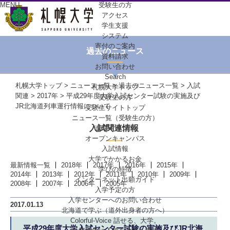
MENU
受験生の方
アクセス
学生支援
システム
寄付のご案内
過去のニュース
資料請求
お問い合わせ
Search
札幌大学トップ
>
ニュース一覧
>
過去のニュース一覧
>
入試
札幌大学トップ
関連
>
2017年
> 平成29年度大学入試センター試験の実施及び
受験生の方
JR北海道列車運行情報について
受験生サイトトップ
ニュース一覧（受験生の方）
入試関連情報
進学イベント
オープンキャンパス
入試情報
大学でかかるお金
最新情報一覧
2018年
2017年
2016年
2015年
学びの特徴
2014年
2013年
2012年
2011年
2010年
2009年
インターネット出願ガイド
2008年
2007年
2006年
2005年
入学予定の方
入学センターへの
お問い合わせ
2017.01.13
北海道で学ぶ
（道外出身者の方へ）
Colorful-Voice
話せる、大学。
平成29年度大学入試センター試験の実施及びJR北海