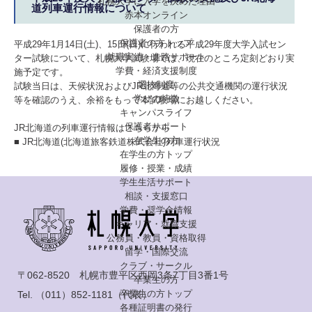
札幌大学に入学を決めた理由
道列車運行情報について
赤本オンライン
保護者の方
保護者の方トップ
平成29年1月14日(土)、15日(日)に行われる平成29年度大学入試セン
就職実績・進路サポート
ター試験について、札幌大学試験場では、現在のところ定刻どおり実
学費・経済支援制度
施予定です。
選抜制度
試験当日は、天候状況およびJR北海道等の公共交通機関の運行状況
学びの特徴
等を確認のうえ、余裕をもって本試験場にお越しください。
キャンパスライフ
保護者サポート
JR北海道の列車運行情報はこちらから
在学生の方
■ JR北海道(北海道旅客鉄道株式会社)列車運行状況
在学生の方トップ
履修・授業・成績
学生生活サポート
相談・支援窓口
学費・奨学金情報
キャリア・就職支援
公務員・教員・資格取得
留学・国際交流
クラブ・サークル
〒062-8520 札幌市豊平区西岡3条7丁目3番1号
卒業生の方
卒業生の方トップ
Tel.
（011）852-1181
（代表）
各種証明書の発行