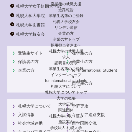
卒業後の就職支援
札幌大学女子短期大学部
進路報告
札幌大学大学院
卒業生名簿のご登録
札幌大学校友会
札幌大学図書館
リンデン通信
企業の方
札幌大学校友会
企業の方トップ
採用担当者さまへ
札幌大学の就職支援
受験生サイト
在学生の方
求人
保護者の方
卒業生の方
証明書の受取
卒業生名簿のご登録
企業の方
for International Student
インターンシップ
s
for international
students
留学生の方
札幌大学について
札幌大学についてトップ
大学の概要
大学広報
札幌大学について
学群専攻
関連団体
入試情報
キャリア進路支援
札幌大学の取り組み
施設案内
社会地域連携
留学国際交流
学校法人 札幌大学
キャンパスライフ
クラブサークル