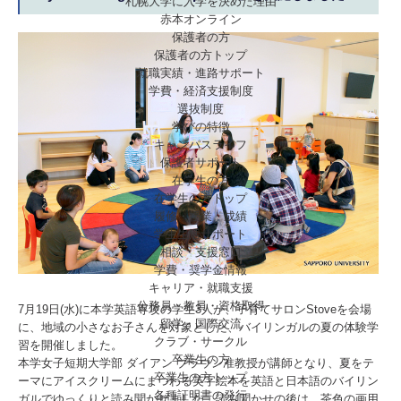
札幌大学に入学を決めた理由
赤本オンライン
保護者の方
保護者の方トップ
就職実績・進路サポート
学費・経済支援制度
選抜制度
学びの特徴
キャンパスライフ
保護者サポート
在学生の方
在学生の方トップ
履修・授業・成績
学生生活サポート
相談・支援窓口
学費・奨学金情報
キャリア・就職支援
公務員・教員・資格取得
7月19日(水)に本学英語専攻の学生3人が、子育てサロンStoveを会場
留学・国際交流
に、地域の小さなお子さんを対象とした、バイリンガルの夏の体験学
クラブ・サークル
習を開催しました。
卒業生の方
本学女子短期大学部 ダイアン ブラウン准教授が講師となり、夏をテ
卒業生の方トップ
ーマにアイスクリームにまつわる英字絵本を英語と日本語のバイリン
各種証明書の発行
ガルでゆっくりと読み聞かせました。読み聞かせの後は、茶色の画用