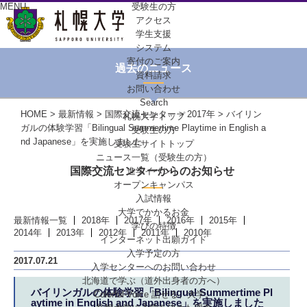
MENU
受験生の方
アクセス
学生支援
システム
寄付のご案内
過去のニュース
資料請求
お問い合わせ
Search
HOME
>
最新情報
>
国際交流センター
>
2017年
> バイリン
札幌大学トップ
ガルの体験学習「Bilingual Summertime Playtime in English a
受験生の方
nd Japanese」を実施しました
受験生サイトトップ
ニュース一覧（受験生の方）
国際交流センターからのお知らせ
進学イベント
オープンキャンパス
入試情報
大学でかかるお金
最新情報一覧
2018年
2017年
2016年
2015年
学びの特徴
2014年
2013年
2012年
2011年
2010年
インターネット出願ガイド
入学予定の方
2017.07.21
入学センターへの
お問い合わせ
北海道で学ぶ
（道外出身者の方へ）
バイリンガルの体験学習「Bilingual Summertime Pl
Colorful-Voice
話せる、大学。
aytime in English and Japanese」を実施しました