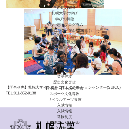
教育・研究活動
その他の教育
札幌大学の学び
学びの特徴
みらい志向プログラム
データサイエンス「魁(さきがけ)」
プログラム
留学・国際交流
学群・専攻
学群について
経済学専攻
経営学専攻
法学専攻
英語専攻
歴史文化専攻
【問合せ先】札幌大学インターコミュニケーションセンター(SUICC)
日本語・日本文化専攻
TEL:011-852-9138
スポーツ文化専攻
リベラルアーツ専攻
入試情報
入試情報
選抜制度
選抜スケジュール
入学検定料