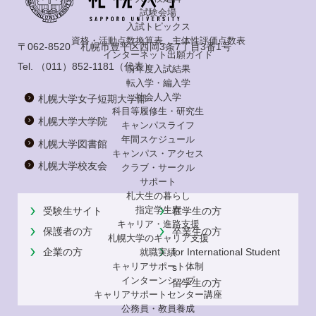
試験会場
入試トピックス
資格・活動点数換算表、主体性評価点数表
〒062-8520 札幌市豊平区西岡3条7丁目3番1号
インターネット出願ガイド
Tel.
（011）852-1181
（代表）
前年度入試結果
転入学・編入学
社会人入学
札幌大学女子短期大学部
科目等履修生・研究生
札幌大学大学院
キャンパスライフ
年間スケジュール
札幌大学図書館
キャンパス・アクセス
札幌大学校友会
クラブ・サークル
サポート
札大生の暮らし
指定学生寮
受験生サイト
在学生の方
キャリア・進路支援
保護者の方
卒業生の方
札幌大学のキャリア支援
企業の方
for International Student
就職実績
キャリアサポート体制
s
インターンシップ
留学生の方
キャリアサポートセンター講座
公務員・教員養成