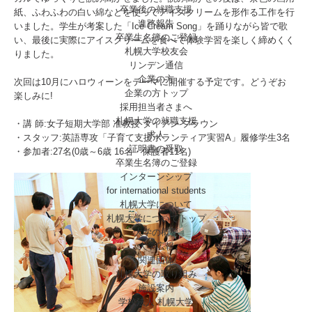
卒業後の就職支援
紙、ふわふわの白い綿などを使ってアイスクリームを形作る工作を行
進路報告
いました。学生が考案した「Ice Cream Song」を踊りながら皆で歌
卒業生名簿のご登録
い、最後に実際にアイスクリームを食べて体験学習を楽しく締めくく
札幌大学校友会
りました。
リンデン通信
企業の方
次回は10月にハロウィーンをテーマに開催する予定です。どうぞお
企業の方トップ
楽しみに!
採用担当者さまへ
札幌大学の就職支援
・講 師:女子短期大学部 准教授 ダイアン ブラウン
求人
・スタッフ:英語専攻「子育て支援ボランティア実習A」履修学生3名
証明書の受取
・参加者:27名(0歳～6歳 16名・保護者11名)
卒業生名簿のご登録
インターンシップ
for international
students
札幌大学について
札幌大学についてトップ
大学の概要
大学広報
関連団体
札幌大学の取り組み
施設案内
学校法人 札幌大学