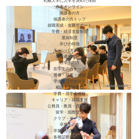
札幌大学に入学を決めた理由
赤本オンライン
保護者の方
保護者の方トップ
就職実績・進路サポート
学費・経済支援制度
選抜制度
学びの特徴
キャンパスライフ
保護者サポート
在学生の方
在学生の方トップ
履修・授業・成績
学生生活サポート
相談・支援窓口
学費・奨学金情報
キャリア・就職支援
公務員・教員・資格取得
留学・国際交流
クラブ・サークル
卒業生の方
卒業生の方トップ
各種証明書の発行