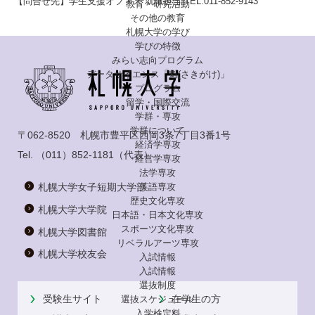
【問合せ先】学生支援オフィス 就職担当 TEL:011-852-9143
教育・研究活動
その他の教育
札幌大学の学び
学びの特徴
みらい志向プログラム
データサイエンス「魁(さきがけ)」
プログラム
留学・国際交流
学群・専攻
学群について
〒062-8520 札幌市豊平区西岡3条7丁目3番1号
経済学専攻
Tel.
（011）852-1181
（代表）
経営学専攻
法学専攻
英語専攻
札幌大学女子短期大学部
歴史文化専攻
札幌大学大学院
日本語・日本文化専攻
スポーツ文化専攻
札幌大学図書館
リベラルアーツ専攻
札幌大学校友会
入試情報
入試情報
選抜制度
受験生サイト
在学生の方
選抜スケジュール
入学検定料