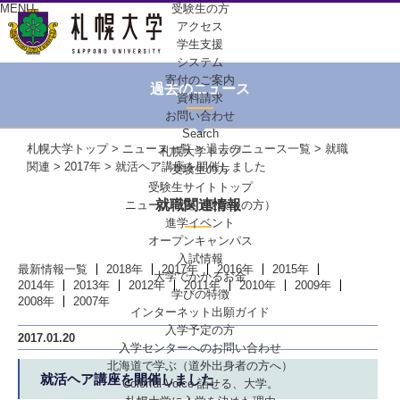
MENU
受験生の方
アクセス
学生支援
システム
寄付のご案内
過去のニュース
資料請求
お問い合わせ
Search
札幌大学トップ
>
ニュース一覧
>
過去のニュース一覧
>
就職
札幌大学トップ
関連
>
2017年
> 就活ヘア講座を開催しました
受験生の方
受験生サイトトップ
就職関連情報
ニュース一覧（受験生の方）
進学イベント
オープンキャンパス
入試情報
最新情報一覧
2018年
2017年
2016年
2015年
大学でかかるお金
2014年
2013年
2012年
2011年
2010年
2009年
学びの特徴
2008年
2007年
インターネット出願ガイド
入学予定の方
2017.01.20
入学センターへの
お問い合わせ
北海道で学ぶ
（道外出身者の方へ）
就活ヘア講座を開催しました
Colorful-Voice
話せる、大学。