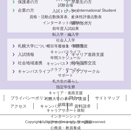
保護者の方
卒業生の方
試験会場
企業の方
for International Student
入試トピックス
s
資格・活動点数換算表、主体性評価点数表
インターネット出願ガイド
留学生の方
前年度入試結果
転入学・編入学
社会人入学
札幌大学について
学群専攻
科目等履修生・研究生
キャンパスライフ
入試情報
キャリア進路支援
年間スケジュール
社会地域連携
留学国際交流
キャンパス・アクセス
クラブ・サークル
キャンパスライフ
クラブサークル
サポート
札大生の暮らし
指定学生寮
キャリア・進路支援
プライバシーポリシー
お問合せ
サイトマップ
札幌大学のキャリア支援
就職実績
アクセス
キャンパス
資料請求
キャリアサポート体制
インターンシップ
キャリアサポートセンター講座
Copyright © Sapporo University. All rights reserved.
公務員・教員養成