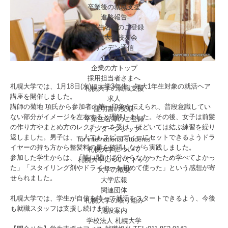
卒業後の就職支援
進路報告
卒業生名簿のご登録
札幌大学校友会
リンデン通信
企業の方
企業の方トップ
採用担当者さまへ
札幌大学では、1月18日(水)に大学3年生、短大1年生対象の就活ヘア
札幌大学の就職支援
講座を開催しました。
求人
講師の菊地 項氏から参加者の第一印象を伝えられ、普段意識してい
証明書の受取
ない部分がイメージを左右すると理解しました。その後、女子は前髪
卒業生名簿のご登録
の作り方やまとめ方のレクチャーを受け、ほどいては結ぶ練習を繰り
インターンシップ
返しました。男子は、一人でもスピーディーにセットできるようドラ
for international
students
イヤーの持ち方から整髪料の量を確認しながら実践しました。
札幌大学について
参加した学生からは、「誰に聞けば分からなかったため学べてよかっ
札幌大学についてトップ
た」「スタイリング剤やドライヤーを初めて使った」という感想が寄
大学の概要
せられました。
大学広報
関連団体
札幌大学では、学生が自信を持って就活をスタートできるよう、今後
札幌大学の取り組み
も就職スタッフは支援し続けます。
施設案内
学校法人 札幌大学