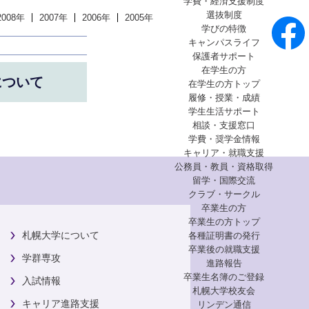
学費・経済支援制度
選抜制度
2008年
2007年
2006年
2005年
学びの特徴
キャンパスライフ
保護者サポート
在学生の方
について
在学生の方トップ
履修・授業・成績
学生生活サポート
相談・支援窓口
学費・奨学金情報
キャリア・就職支援
公務員・教員・資格取得
留学・国際交流
クラブ・サークル
卒業生の方
卒業生の方トップ
札幌大学について
各種証明書の発行
卒業後の就職支援
学群専攻
進路報告
卒業生名簿のご登録
入試情報
札幌大学校友会
キャリア進路支援
リンデン通信