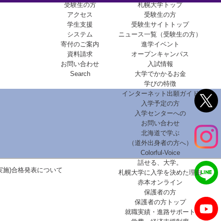
受験生の方
札幌大学トップ
アクセス
受験生の方
学生支援
受験生サイトトップ
システム
ニュース一覧（受験生の方）
寄付のご案内
進学イベント
資料請求
オープンキャンパス
お問い合わせ
入試情報
Search
大学でかかるお金
学びの特徴
インターネット出願ガイド
入学予定の方
入学センターへの
お問い合わせ
北海道で学ぶ
（道外出身者の方へ）
Colorful-Voice
話せる、大学。
9実施)合格発表について
札幌大学に入学を決めた理由
赤本オンライン
保護者の方
保護者の方トップ
就職実績・進路サポート