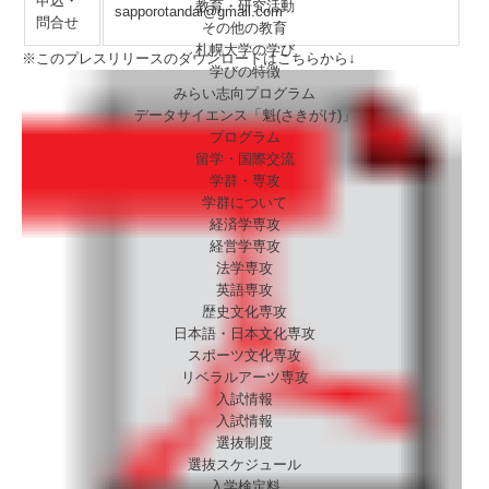
申込・
教育・研究活動
sapporotandai@gmail.com
問合せ
その他の教育
札幌大学の学び
※このプレスリリースのダウンロードはこちらから↓
学びの特徴
みらい志向プログラム
データサイエンス「魁(さきがけ)」
プログラム
留学・国際交流
学群・専攻
学群について
経済学専攻
経営学専攻
法学専攻
英語専攻
歴史文化専攻
日本語・日本文化専攻
スポーツ文化専攻
リベラルアーツ専攻
入試情報
入試情報
選抜制度
選抜スケジュール
入学検定料