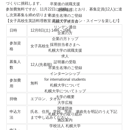
づくりに挑戦します。
卒業後の就職支援
参加費無料ですが、11月22日に掲載したとおり、募集定員(12人)に達
進路報告
し次第募集を締め切ります。
卒業生名簿のご登録
【女子高校生英語料理教室:英語でアメリカン・スイーツを楽しむ!】
札幌大学校友会
リンデン通信
日時
12月8日(土) 14時～16時
企業の方
企業の方トップ
参加資
採用担当者さまへ
女子高校生
格
札幌大学の就職支援
求人
募集人
証明書の受取
12人(先着順)
数
卒業生名簿のご登録
インターンシップ
for international
students
参加費
無料
札幌大学について
用
札幌大学についてトップ
大学の概要
持物
エプロン、タオル
大学広報
関連団体
申込方
氏名、住所、学校、学年、連絡先を明記のうえ下記
札幌大学の取り組み
法
まで申し込みください。
施設案内
学校法人 札幌大学