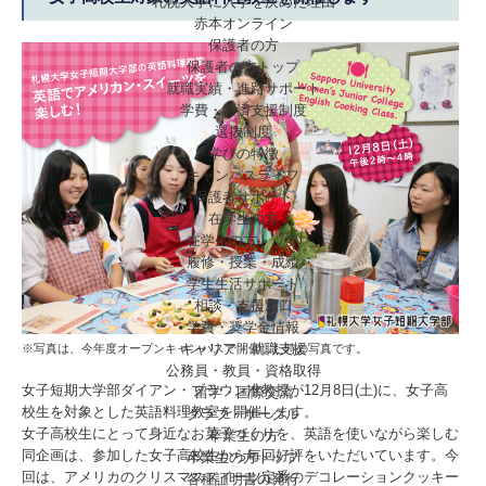
札幌大学に入学を決めた理由
赤本オンライン
保護者の方
保護者の方トップ
就職実績・進路サポート
学費・経済支援制度
選抜制度
学びの特徴
キャンパスライフ
保護者サポート
在学生の方
在学生の方トップ
履修・授業・成績
学生生活サポート
相談・支援窓口
学費・奨学金情報
キャリア・就職支援
※写真は、今年度オープンキャンパスで開催した時の写真です。
公務員・教員・資格取得
女子短期大学部ダイアン・ブラウン准教授が12月8日(土)に、女子高
留学・国際交流
校生を対象とした英語料理教室を開催します。
クラブ・サークル
女子高校生にとって身近なお菓子づくりを、英語を使いながら楽しむ
卒業生の方
同企画は、参加した女子高校生から毎回好評をいただいています。今
卒業生の方トップ
回は、アメリカのクリスマススイーツ定番のデコレーションクッキー
各種証明書の発行