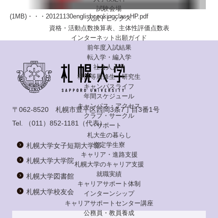
試験会場
(1MB)・・・
20121130englishcookingclassHP.pdf
入試トピックス
資格・活動点数換算表、主体性評価点数表
インターネット出願ガイド
前年度入試結果
転入学・編入学
社会人入学
科目等履修生・研究生
キャンパスライフ
年間スケジュール
キャンパス・アクセス
〒062-8520 札幌市豊平区西岡3条7丁目3番1号
クラブ・サークル
Tel.
（011）852-1181
（代表）
サポート
札大生の暮らし
指定学生寮
札幌大学女子短期大学部
キャリア・進路支援
札幌大学大学院
札幌大学のキャリア支援
就職実績
札幌大学図書館
キャリアサポート体制
札幌大学校友会
インターンシップ
キャリアサポートセンター講座
公務員・教員養成