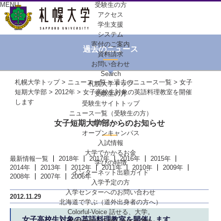
MENU
受験生の方
アクセス
学生支援
システム
寄付のご案内
過去のニュース
資料請求
お問い合わせ
Search
札幌大学トップ
>
ニュース一覧
>
過去のニュース一覧
>
女子
札幌大学トップ
短期大学部
>
2012年
> 女子高校生対象の英語料理教室を開催
受験生の方
します
受験生サイトトップ
ニュース一覧（受験生の方）
女子短期大学部からのお知らせ
進学イベント
オープンキャンパス
入試情報
大学でかかるお金
最新情報一覧
2018年
2017年
2016年
2015年
学びの特徴
2014年
2013年
2012年
2011年
2010年
2009年
インターネット出願ガイド
2008年
2007年
2006年
入学予定の方
入学センターへの
お問い合わせ
2012.11.29
北海道で学ぶ
（道外出身者の方へ）
Colorful-Voice
話せる、大学。
女子高校生対象の英語料理教室を開催します