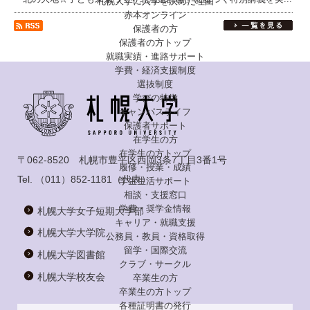
札幌大学に入学を決めた理由
赤本オンライン
保護者の方
保護者の方トップ
就職実績・進路サポート
学費・経済支援制度
選抜制度
学びの特徴
キャンパスライフ
保護者サポート
在学生の方
在学生の方トップ
〒062-8520 札幌市豊平区西岡3条7丁目3番1号
履修・授業・成績
Tel.
（011）852-1181
（代表）
学生生活サポート
相談・支援窓口
学費・奨学金情報
札幌大学女子短期大学部
キャリア・就職支援
札幌大学大学院
公務員・教員・資格取得
留学・国際交流
札幌大学図書館
クラブ・サークル
札幌大学校友会
卒業生の方
卒業生の方トップ
各種証明書の発行