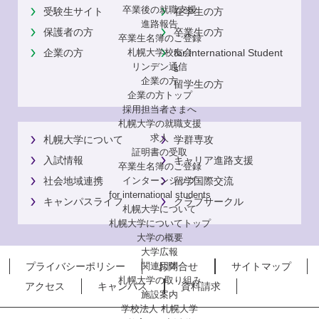
卒業後の就職支援
受験生サイト
在学生の方
進路報告
保護者の方
卒業生の方
卒業生名簿のご登録
企業の方
for International Student
札幌大学校友会
リンデン通信
s
企業の方
留学生の方
企業の方トップ
採用担当者さまへ
札幌大学の就職支援
求人
札幌大学について
学群専攻
証明書の受取
入試情報
キャリア進路支援
卒業生名簿のご登録
社会地域連携
留学国際交流
インターンシップ
for international
students
キャンパスライフ
クラブサークル
札幌大学について
札幌大学についてトップ
大学の概要
大学広報
プライバシーポリシー
お問合せ
サイトマップ
関連団体
札幌大学の取り組み
アクセス
キャンパス
資料請求
施設案内
学校法人 札幌大学