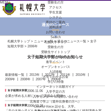
MENU
受験生の方
アクセス
学生支援
システム
寄付のご案内
過去のニュース
資料請求
お問い合わせ
Search
札幌大学トップ
>
ニュース一覧
>
過去のニュース一覧
>
女子
札幌大学トップ
短期大学部
> 2006年
受験生の方
受験生サイトトップ
女子短期大学部からのお知らせ
ニュース一覧（受験生の方）
進学イベント
オープンキャンパス
入試情報
最新情報一覧
2013年
2012年
2011年
2010年
大学でかかるお金
2009年
2008年
2007年
2006年
学びの特徴
インターネット出願ガイド
2006.11.06
入学予定の方
企業が求める人材について講演会を開催
入学センターへの
お問い合わせ
北海道で学ぶ
（道外出身者の方へ）
2006.10.23
Colorful-Voice
話せる、大学。
「北の大地☆子ども未来づくり北海道計画」に基づく特別講義を実...