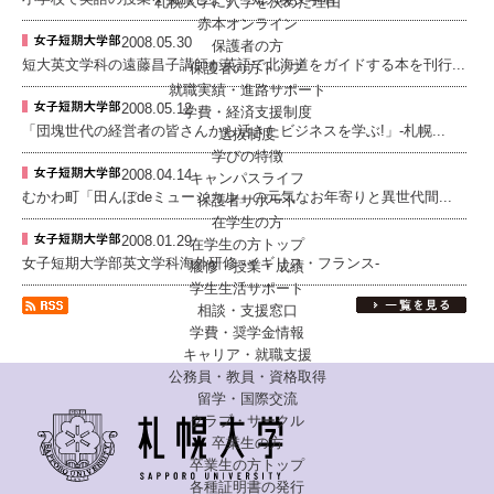
札幌大学に入学を決めた理由
赤本オンライン
2008.05.30
保護者の方
短大英文学科の遠藤昌子講師が英語で北海道をガイドする本を刊行...
保護者の方トップ
就職実績・進路サポート
2008.05.12
学費・経済支援制度
「団塊世代の経営者の皆さんから活きたビジネスを学ぶ!」-札幌...
選抜制度
学びの特徴
2008.04.14
キャンパスライフ
むかわ町「田んぼdeミュージカル」の元気なお年寄りと異世代間...
保護者サポート
在学生の方
2008.01.29
在学生の方トップ
女子短期大学部英文学科海外研修 -イギリス・フランス-
履修・授業・成績
学生生活サポート
相談・支援窓口
学費・奨学金情報
キャリア・就職支援
公務員・教員・資格取得
留学・国際交流
クラブ・サークル
卒業生の方
卒業生の方トップ
各種証明書の発行