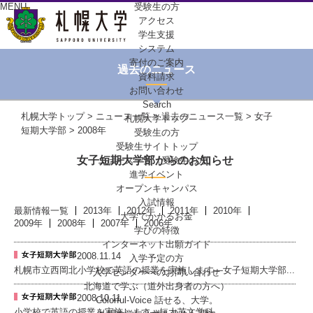
MENU
受験生の方
アクセス
学生支援
システム
寄付のご案内
過去のニュース
資料請求
お問い合わせ
Search
札幌大学トップ
>
ニュース一覧
>
過去のニュース一覧
>
女子
札幌大学トップ
短期大学部
> 2008年
受験生の方
受験生サイトトップ
女子短期大学部からのお知らせ
ニュース一覧（受験生の方）
進学イベント
オープンキャンパス
入試情報
最新情報一覧
2013年
2012年
2011年
2010年
大学でかかるお金
2009年
2008年
2007年
2006年
学びの特徴
インターネット出願ガイド
2008.11.14
入学予定の方
札幌市立西岡北小学校で英語の授業を実施します―女子短期大学部...
入学センターへの
お問い合わせ
北海道で学ぶ
（道外出身者の方へ）
2008.10.11
Colorful-Voice
話せる、大学。
小学校で英語の授業を実施します―短大英文学科