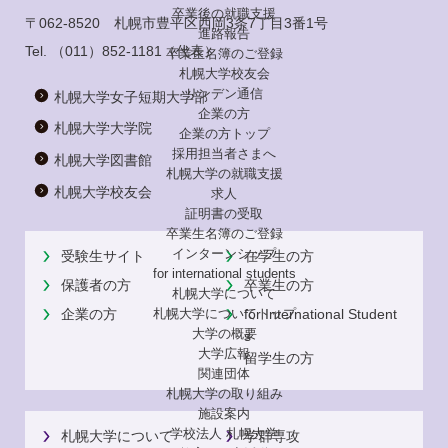
卒業後の就職支援
〒062-8520 札幌市豊平区西岡3条7丁目3番1号
進路報告
Tel.
（011）852-1181
（代表）
卒業生名簿のご登録
札幌大学校友会
リンデン通信
札幌大学女子短期大学部
企業の方
札幌大学大学院
企業の方トップ
採用担当者さまへ
札幌大学図書館
札幌大学の就職支援
札幌大学校友会
求人
証明書の受取
卒業生名簿のご登録
インターンシップ
受験生サイト
在学生の方
for international
students
保護者の方
卒業生の方
札幌大学について
企業の方
for International Student
札幌大学についてトップ
大学の概要
s
大学広報
留学生の方
関連団体
札幌大学の取り組み
施設案内
学校法人 札幌大学
札幌大学について
学群専攻