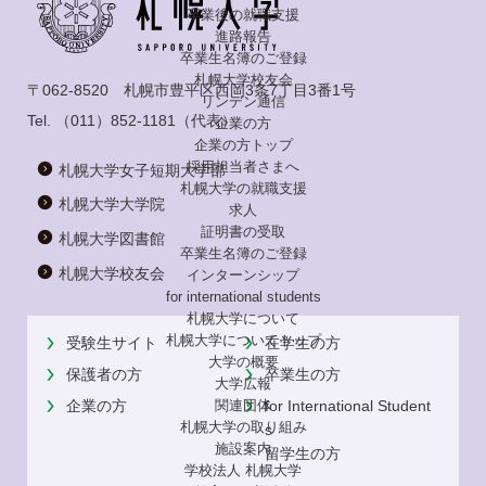
卒業後の就職支援
進路報告
卒業生名簿のご登録
札幌大学校友会
〒062-8520 札幌市豊平区西岡3条7丁目3番1号
リンデン通信
Tel.
（011）852-1181
（代表）
企業の方
企業の方トップ
採用担当者さまへ
札幌大学女子短期大学部
札幌大学の就職支援
札幌大学大学院
求人
証明書の受取
札幌大学図書館
卒業生名簿のご登録
札幌大学校友会
インターンシップ
for international
students
札幌大学について
札幌大学についてトップ
受験生サイト
在学生の方
大学の概要
保護者の方
卒業生の方
大学広報
企業の方
for International Student
関連団体
札幌大学の取り組み
s
施設案内
留学生の方
学校法人 札幌大学