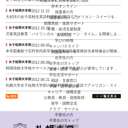
札幌大学に入学を決めた理由
赤本オンライン
2012.11.22
保護者の方
大好評の女子高校生英語料理教室(英語でアメリカン・スイーツを...
保護者の方トップ
就職実績・進路サポート
2012.10.22
学費・経済支援制度
児童英語教育「バイリンガル・ハロウィーン・タイム」を開催しま...
選抜制度
学びの特徴
2012.09.05
キャンパスライフ
本学図書館で石狩管内高等学校図書館司書業務担当者研修会が開催...
保護者サポート
在学生の方
2012.08.08
在学生の方トップ
韓国培材大学校サマースクールに本学学生18人が参加しています...
履修・授業・成績
学生生活サポート
2012.06.21
相談・支援窓口
札幌大学女子短期大学部の英語料理教室「英語でアメリカン・スイ...
学費・奨学金情報
キャリア・就職支援
公務員・教員・資格取得
留学・国際交流
クラブ・サークル
卒業生の方
卒業生の方トップ
各種証明書の発行