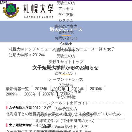
MENU
受験生の方
アクセス
学生支援
システム
寄付のご案内
過去のニュース
資料請求
お問い合わせ
Search
札幌大学トップ
>
ニュース一覧
>
過去のニュース一覧
>
女子
札幌大学トップ
短期大学部
> 2012年
受験生の方
受験生サイトトップ
女子短期大学部からのお知らせ
ニュース一覧（受験生の方）
進学イベント
オープンキャンパス
入試情報
最新情報一覧
2013年
2012年
2011年
2010年
大学でかかるお金
2009年
2008年
2007年
2006年
学びの特徴
インターネット出願ガイド
2012.12.05
入学予定の方
北海道庁との連携講義「大学との連携による次代の親づくりのため...
入学センターへの
お問い合わせ
北海道で学ぶ
（道外出身者の方へ）
2012.11.29
Colorful-Voice
話せる、大学。
女子高校生対象の英語料理教室を開催します