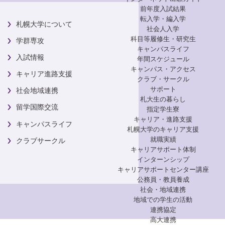
前年度入試結果
転入学・編入学
札幌大学について
社会人入学
科目等履修生・研究生
学群専攻
キャンパスライフ
入試情報
年間スケジュール
キャンパス・アクセス
キャリア進路支援
クラブ・サークル
サポート
社会地域連携
札大生の暮らし
留学国際交流
指定学生寮
キャリア・進路支援
キャンパスライフ
札幌大学のキャリア支援
就職実績
クラブサークル
キャリアサポート体制
インターンシップ
キャリアサポートセンター講座
公務員・教員養成
社会・地域連携
地域での学生の活動
連携協定
高大連携