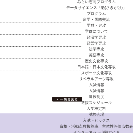
みらい志向プログラム
データサイエンス「魁(さきがけ)」
プログラム
留学・国際交流
学群・専攻
学群について
経済学専攻
経営学専攻
法学専攻
英語専攻
歴史文化専攻
日本語・日本文化専攻
スポーツ文化専攻
リベラルアーツ専攻
入試情報
入試情報
選抜制度
選抜スケジュール
入学検定料
試験会場
入試トピックス
資格・活動点数換算表、主体性評価点数表
インターネット出願ガイド