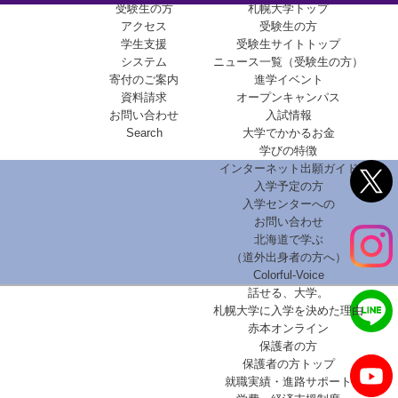
受験生の方
札幌大学トップ
アクセス
受験生の方
学生支援
受験生サイトトップ
システム
ニュース一覧（受験生の方）
寄付のご案内
進学イベント
資料請求
オープンキャンパス
お問い合わせ
入試情報
Search
大学でかかるお金
学びの特徴
インターネット出願ガイド
入学予定の方
入学センターへの
お問い合わせ
北海道で学ぶ
（道外出身者の方へ）
Colorful-Voice
話せる、大学。
札幌大学に入学を決めた理由
赤本オンライン
保護者の方
保護者の方トップ
就職実績・進路サポート