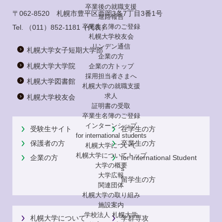
卒業後の就職支援
〒062-8520 札幌市豊平区西岡3条7丁目3番1号
進路報告
卒業生名簿のご登録
Tel.
（011）852-1181
（代表）
札幌大学校友会
リンデン通信
札幌大学女子短期大学部
企業の方
札幌大学大学院
企業の方トップ
採用担当者さまへ
札幌大学図書館
札幌大学の就職支援
求人
札幌大学校友会
証明書の受取
卒業生名簿のご登録
インターンシップ
受験生サイト
在学生の方
for international
students
保護者の方
卒業生の方
札幌大学について
札幌大学についてトップ
企業の方
for International Student
大学の概要
s
大学広報
留学生の方
関連団体
札幌大学の取り組み
施設案内
学校法人 札幌大学
札幌大学について
学群専攻