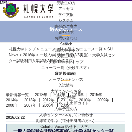
MENU
受験生の方
アクセス
学生支援
システム
寄付のご案内
過去のニュース
資料請求
お問い合わせ
Search
札幌大学トップ
>
ニュース一覧
>
過去のニュース一覧
>
SU
札幌大学トップ
News
>
2016年
> 一般入学試験A日程(2/5実施)・大学入試セン
受験生の方
ター試験利用入学試験A日程合格発表
受験生サイトトップ
ニュース一覧（受験生の方）
SU News
進学イベント
オープンキャンパス
入試情報
大学でかかるお金
最新情報一覧
2018年
2017年
2016年
2015年
学びの特徴
2014年
2013年
2012年
2011年
2010年
2009年
インターネット出願ガイド
2008年
2007年
2006年
2005年
入学予定の方
入学センターへの
お問い合わせ
2016.02.22
北海道で学ぶ
（道外出身者の方へ）
Colorful-Voice
話せる、大学。
一般入学試験A日程(2/5実施)・大学入試センター試