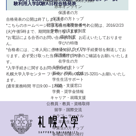
札幌大学に入学を決めた理由
験利用入学試験A日程合格発表
赤本オンライン
保護者の方
保護者の方トップ
合格発表の公開は終了しました。
就職実績・進路サポート
*こちらのホームページによる合格者受験番号の公開は、2016/2/23
学費・経済支援制度
(火)午後5時まで、期間限定で行ないます。
選抜制度
*お電話による合否のお問い合わせには、お応えいたしておりませ
学びの特徴
ん。
キャンパスライフ
*合格者には、ご本人宛に合格通知および入学手続要領を郵送してお
保護者サポート
ります。必ず受け取った当日に開封し内容のご確認をお願いいたしま
在学生の方
す。
在学生の方トップ
*入学手続きに関するお問い合わせは、
履修・授業・成績
札幌大学入学センター フリーダイヤル0120-15-3201へお願いいたし
学生生活サポート
ます。
相談・支援窓口
(通常業務時間 平日9:00～17:00)
学費・奨学金情報
キャリア・就職支援
公務員・教員・資格取得
留学・国際交流
クラブ・サークル
卒業生の方
卒業生の方トップ
各種証明書の発行