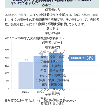
札幌大学に入学を決めた理由
をいただきました
赤本オンライン
保護者の方
保護者の方トップ
本学は2013年度に多様な学びのニーズに対応する1学群13専攻に改組
就職実績・進路サポート
し、多くの高校生の期待に応えてきました。その表れとして、志願者
学費・経済支援制度
数、受験者数ともに年々順調にその数を伸ばしております。
選抜制度
学びの特徴
キャンパスライフ
2014年～2016年入試の出願総数の推移
保護者サポート
在学生の方
在学生の方トップ
履修・授業・成績
学生生活サポート
相談・支援窓口
学費・奨学金情報
キャリア・就職支援
公務員・教員・資格取得
留学・国際交流
クラブ・サークル
卒業生の方
卒業生の方トップ
昨年度(2016年度)入試では、2014年度比131%の伸び
各種証明書の発行