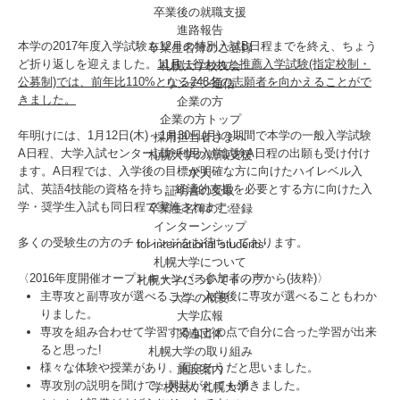
卒業後の就職支援
進路報告
本学の2017年度入学試験も12月の特別入試B日程までを終え、ちょう
卒業生名簿のご登録
ど折り返しを迎えました。
11月に行われた推薦入学試験(指定校制・
札幌大学校友会
公募制)では、前年比110%となる248名の志願者を向かえることがで
リンデン通信
きました。
企業の方
企業の方トップ
年明けには、1月12日(木)～1月30日(月)の期間で本学の一般入学試験
採用担当者さまへ
A日程、大学入試センター試験利用入学試験A日程の出願も受け付け
札幌大学の就職支援
ます。A日程では、入学後の目標が明確な方に向けたハイレベル入
求人
試、英語4技能の資格を持ち、経済的支援を必要とする方に向けた入
証明書の受取
学・奨学生入試も同日程で実施されます。
卒業生名簿のご登録
インターンシップ
多くの受験生の方のチャレンジをお待ちしております。
for international
students
札幌大学について
〈2016年度開催オープンキャンパス参加者の声から(抜粋)〉
札幌大学についてトップ
主専攻と副専攻が選べること、入学後に専攻が選べることもわか
大学の概要
りました。
大学広報
専攻を組み合わせて学習するなどの点で自分に合った学習が出来
関連団体
ると思った!
札幌大学の取り組み
様々な体験や授業があり、面白そうだと思いました。
施設案内
専攻別の説明を聞けて、興味がとても湧きました。
学校法人 札幌大学