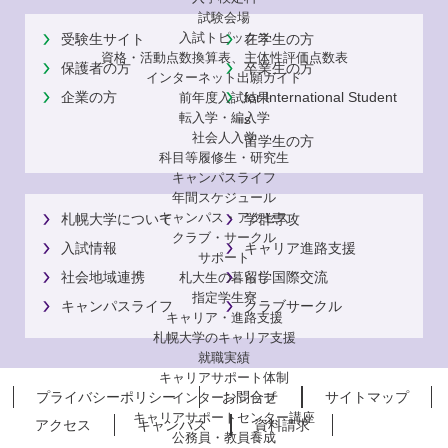
試験会場
入試トピックス
受験生サイト
在学生の方
資格・活動点数換算表、主体性評価点数表
保護者の方
卒業生の方
インターネット出願ガイド
企業の方
for International Student
前年度入試結果
転入学・編入学
s
社会人入学
留学生の方
科目等履修生・研究生
キャンパスライフ
年間スケジュール
キャンパス・アクセス
札幌大学について
学群専攻
クラブ・サークル
入試情報
キャリア進路支援
サポート
社会地域連携
留学国際交流
札大生の暮らし
指定学生寮
キャンパスライフ
クラブサークル
キャリア・進路支援
札幌大学のキャリア支援
就職実績
キャリアサポート体制
プライバシーポリシー
お問合せ
サイトマップ
インターンシップ
キャリアサポートセンター講座
アクセス
キャンパス
資料請求
公務員・教員養成