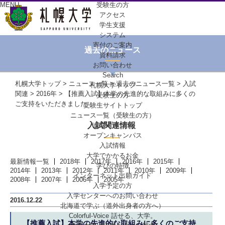
MENU
受験生の方
アクセス
学生支援
システム
寄付のご案内
過去のニュース
資料請求
お問い合わせ
Search
札幌大学トップ
>
ニュース一覧
>
過去のニュース一覧
>
入試
札幌大学トップ
関連
>
2016年
> 【推薦入試】本学の先進的な取組みに多くの
受験生の方
ご支持をいただきました
受験生サイトトップ
ニュース一覧（受験生の方）
入試関連情報
進学イベント
オープンキャンパス
入試情報
大学でかかるお金
最新情報一覧
2018年
2017年
2016年
2015年
学びの特徴
2014年
2013年
2012年
2011年
2010年
2009年
インターネット出願ガイド
2008年
2007年
2006年
2005年
入学予定の方
入学センターへの
お問い合わせ
2016.12.22
北海道で学ぶ
（道外出身者の方へ）
Colorful-Voice
話せる、大学。
【推薦入試】本学の先進的な取組みに多くのご支持