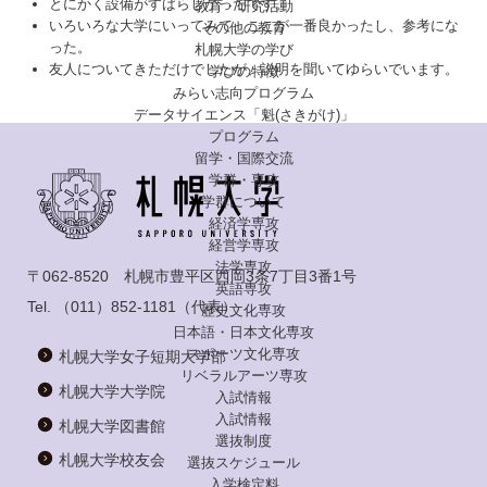
とにかく設備がすばらしかったです。
教育・研究活動
いろいろな大学にいってみて、ここが一番良かったし、参考にな
その他の教育
った。
札幌大学の学び
友人についてきただけでしたが、説明を聞いてゆらいでいます。
学びの特徴
みらい志向プログラム
データサイエンス「魁(さきがけ)」
プログラム
留学・国際交流
学群・専攻
学群について
経済学専攻
経営学専攻
法学専攻
〒062-8520 札幌市豊平区西岡3条7丁目3番1号
英語専攻
Tel.
（011）852-1181
（代表）
歴史文化専攻
日本語・日本文化専攻
スポーツ文化専攻
札幌大学女子短期大学部
リベラルアーツ専攻
札幌大学大学院
入試情報
入試情報
札幌大学図書館
選抜制度
札幌大学校友会
選抜スケジュール
入学検定料