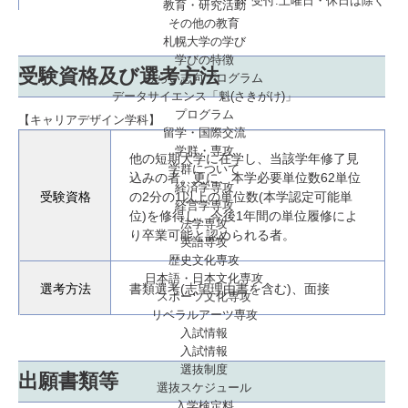
※ 受付:土曜日・休日は除く
教育・研究活動
その他の教育
札幌大学の学び
学びの特徴
受験資格及び選考方法
みらい志向プログラム
データサイエンス「魁(さきがけ)」
プログラム
【キャリアデザイン学科】
留学・国際交流
学群・専攻
他の短期大学に在学し、当該学年修了見
学群について
込みの者。更に、本学必要単位数62単位
経済学専攻
受験資格
の2分の1以上の単位数(本学認定可能単
経営学専攻
位)を修得し、今後1年間の単位履修によ
法学専攻
り卒業可能と認められる者。
英語専攻
歴史文化専攻
日本語・日本文化専攻
選考方法
書類選考(志望理由書を含む)、面接
スポーツ文化専攻
リベラルアーツ専攻
入試情報
入試情報
選抜制度
出願書類等
選抜スケジュール
入学検定料