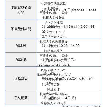
卒業後の就職支援
受験資格確認
進路報告
2月22日(月)～26日(金) 9:00～16:00
期間
卒業生名簿のご登録
札幌大学校友会
リンデン通信
2月29日(月)～3月2日(水) 9:00～16:
企業の方
願書受付期間
00
企業の方トップ
採用担当者さまへ
札幌大学の就職支援
試験日
3月4日(金) 10:00～14:00
求人
証明書の受取
卒業生名簿のご登録
試験場
本学<教室は当日掲示>
インターンシップ
for international
students
札幌大学について
3月10日(木) 10:00
札幌大学についてトップ
合格発表
受験者に通知及び本学中央棟ロビー
大学の概要
に掲示
大学広報
関連団体
札幌大学の取り組み
手続期間
3月10日(木)～14日(月)
施設案内
学校法人 札幌大学