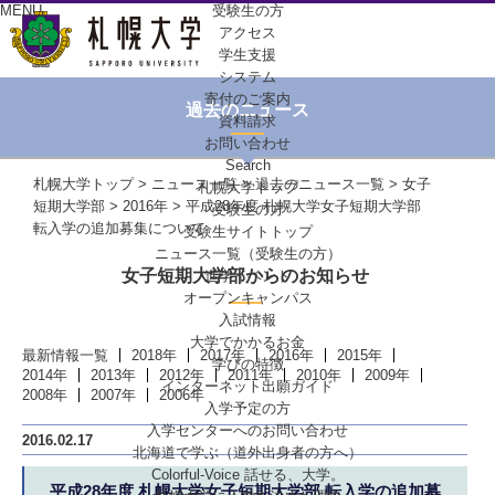
MENU
受験生の方
アクセス
学生支援
システム
寄付のご案内
過去のニュース
資料請求
お問い合わせ
Search
札幌大学トップ
>
ニュース一覧
>
過去のニュース一覧
>
女子
札幌大学トップ
短期大学部
>
2016年
> 平成28年度 札幌大学女子短期大学部
受験生の方
転入学の追加募集について
受験生サイトトップ
ニュース一覧（受験生の方）
女子短期大学部からのお知らせ
進学イベント
オープンキャンパス
入試情報
大学でかかるお金
最新情報一覧
2018年
2017年
2016年
2015年
学びの特徴
2014年
2013年
2012年
2011年
2010年
2009年
インターネット出願ガイド
2008年
2007年
2006年
入学予定の方
入学センターへの
お問い合わせ
2016.02.17
北海道で学ぶ
（道外出身者の方へ）
Colorful-Voice
話せる、大学。
平成28年度 札幌大学女子短期大学部 転入学の追加募