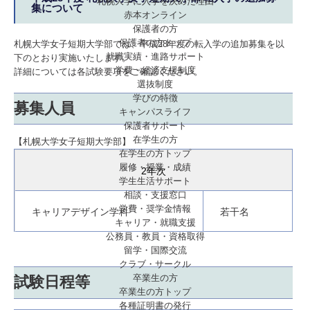
札幌大学に入学を決めた理由
集について
赤本オンライン
保護者の方
保護者の方トップ
札幌大学女子短期大学部では、平成28年度の転入学の追加募集を以
就職実績・進路サポート
下のとおり実施いたします。
学費・経済支援制度
詳細については各試験要項をご確認ください。
選抜制度
学びの特徴
募集人員
キャンパスライフ
保護者サポート
在学生の方
【札幌大学女子短期大学部】
在学生の方トップ
履修・授業・成績
2年次
学生生活サポート
相談・支援窓口
学費・奨学金情報
キャリアデザイン学科
若干名
キャリア・就職支援
公務員・教員・資格取得
留学・国際交流
クラブ・サークル
卒業生の方
試験日程等
卒業生の方トップ
各種証明書の発行