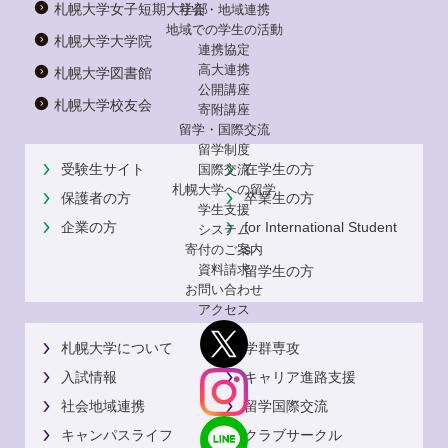
札幌大学女子短期大学部
社会・地域連携
地域での学生の活動
札幌大学大学院
連携協定
高大連携
札幌大学図書館
公開講座
札幌大学校友会
寄附講座
留学・国際交流
留学制度
受験生サイト
在学生の方
国際交流
札幌大学への留学
保護者の方
卒業生の方
学生支援
企業の方
for International Student
システム
s
寄付のご案内
資料請求
留学生の方
お問い合わせ
アクセス
札幌大学について
学群専攻
入試情報
キャリア進路支援
社会地域連携
留学国際交流
キャンパスライフ
クラブサークル