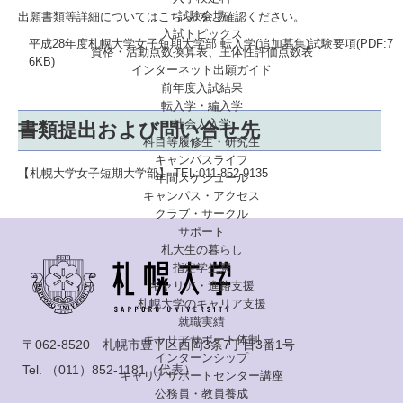
試験会場
出願書類等詳細については
こちら
↓をご確認ください。
入試トピックス
平成28年度札幌大学女子短期大学部 転入学(追加募集)試験要項(PDF:7
資格・活動点数換算表、主体性評価点数表
6KB)
インターネット出願ガイド
前年度入試結果
転入学・編入学
社会人入学
書類提出および問い合せ先
科目等履修生・研究生
キャンパスライフ
【札幌大学女子短期大学部】 TEL:011-852-9135
年間スケジュール
キャンパス・アクセス
クラブ・サークル
サポート
札大生の暮らし
指定学生寮
キャリア・進路支援
札幌大学のキャリア支援
就職実績
キャリアサポート体制
〒062-8520 札幌市豊平区西岡3条7丁目3番1号
インターンシップ
Tel.
（011）852-1181
（代表）
キャリアサポートセンター講座
公務員・教員養成