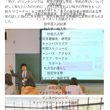
「学び」のコンテンツでは、本学の多様な専攻・学科の学びについて
試験会場
詳しく知りたい方のために「大学13専攻および短大の学科をもっと
入試トピックス
知ろう!コーナー」をご用意しました。多くの参加者が興味のある専
資格・活動点数換算表、主体性評価点数表
攻の話しに熱心に耳を傾け、疑問を解消する積極的な姿勢が見られま
インターネット出願ガイド
した。
前年度入試結果
転入学・編入学
社会人入学
科目等履修生・研究生
キャンパスライフ
年間スケジュール
キャンパス・アクセス
クラブ・サークル
サポート
札大生の暮らし
指定学生寮
キャリア・進路支援
札幌大学のキャリア支援
就職実績
キャリアサポート体制
インターンシップ
キャリアサポートセンター講座
公務員・教員養成