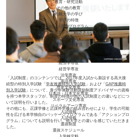
教育・研究活動
その他の教育
札幌大学の学び
学びの特徴
みらい志向プログラム
データサイエンス「魁(さきがけ)」
プログラム
留学・国際交流
学群・専攻
学群について
経済学専攻
経営学専攻
法学専攻
「入試制度」のコンテンツでは、2017年度入試から新設する高大接
英語専攻
続型の特別入学試験「
学友推薦特別入学試験
」および「
GAP推薦特
歴史文化専攻
別入学試験
」について、青少年体験活動奨励制度アドバイザーの資格
日本語・日本文化専攻
を持つ本学スタッフが、制度の特徴や他の入試制度との違いなどにつ
スポーツ文化専攻
いて説明を行いました。
リベラルアーツ専攻
その他にも、正課学修と正課外学修の組み合わせにより、学生の可能
入試情報
性を広げる本学独自のパッケージプログラムである「アクションプロ
入試情報
グラム」についても説明を行い、他大学との違いを感じていただきま
選抜制度
した。
選抜スケジュール
入学検定料