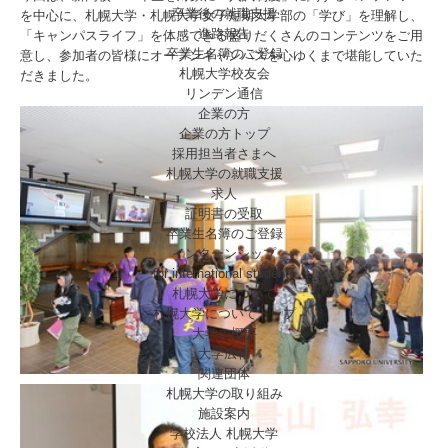
卒業後の就職支援
を中心に、札幌大学・札幌大学女子短期大学部の「学び」を理解し、
進路報告
「キャンパスライフ」を体感できる盛りだくさんのコンテンツをご用
卒業生名簿のご登録
意し、参加者の皆様にオープンキャンパスを心ゆくまで堪能していた
札幌大学校友会
だきました。
リンデン通信
企業の方
企業の方トップ
採用担当者さまへ
札幌大学の就職支援
求人
証明書の受取
卒業生名簿のご登録
インターンシップ
for international
students
札幌大学について
札幌大学についてトップ
大学の概要
大学広報
関連団体
札幌大学の取り組み
施設案内
学校法人 札幌大学