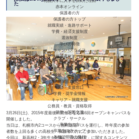
札幌大学に入学を決めた理由
た
赤本オンライン
保護者の方
保護者の方トップ
就職実績・進路サポート
学費・経済支援制度
選抜制度
学びの特徴
キャンパスライフ
保護者サポート
在学生の方
在学生の方トップ
履修・授業・成績
学生生活サポート
相談・支援窓口
学費・奨学金情報
キャリア・就職支援
公務員・教員・資格取得
留学・国際交流
3月26日(土)、2015年度最後の開催となる第6回オープンキャンパスを
クラブ・サークル
開催しました。
卒業生の方
当日は、札幌市内2コースから無料送迎バスを運行し、昨年度の参加
卒業生の方トップ
者数を上回る多くの高校生・保護者の方にご参加いただきました。
各種証明書の発行
今回は、新高校2・3年生を対象に「入試制度」に関するコンテンツ