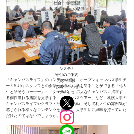
社会・地域連携
地域での学生の活動
連携協定
高大連携
公開講座
寄附講座
留学・国際交流
留学制度
国際交流
札幌大学への留学
学生支援
システム
寄付のご案内
「キャンパスライフ」のコンテンツでは、オープンキャンパス学生チ
資料請求
ームSU-kipスタッフとの会話から学生生活を知ることができる「札大
お問い合わせ
生と話そうコーナー」・「女子Café」、広大なキャンパスに点在す
アクセス
る個性溢れる施設を見学する「キャンパスツアー」など、札幌大学の
キャンパスライフやクラブ・サークル活動、そして札大生の雰囲気が
感じられる様々なコンテンツを通じて、大学生活に興味を持っていた
だけたのではないでしょうか。