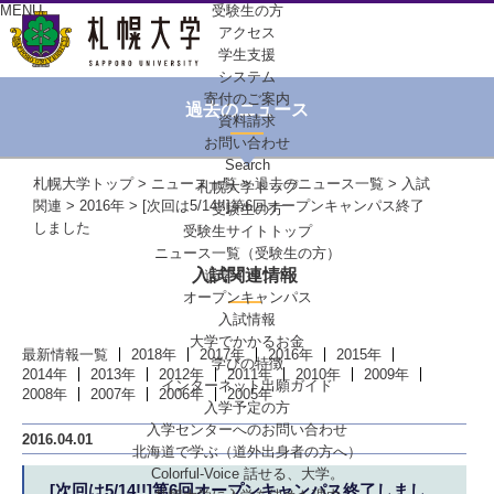
MENU
受験生の方
アクセス
学生支援
システム
寄付のご案内
過去のニュース
資料請求
お問い合わせ
Search
札幌大学トップ
>
ニュース一覧
>
過去のニュース一覧
>
入試
札幌大学トップ
関連
>
2016年
> [次回は5/14!!]第6回オープンキャンパス終了
受験生の方
しました
受験生サイトトップ
ニュース一覧（受験生の方）
入試関連情報
進学イベント
オープンキャンパス
入試情報
大学でかかるお金
最新情報一覧
2018年
2017年
2016年
2015年
学びの特徴
2014年
2013年
2012年
2011年
2010年
2009年
インターネット出願ガイド
2008年
2007年
2006年
2005年
入学予定の方
入学センターへの
お問い合わせ
2016.04.01
北海道で学ぶ
（道外出身者の方へ）
Colorful-Voice
話せる、大学。
[次回は5/14!!]第6回オープンキャンパス終了しまし