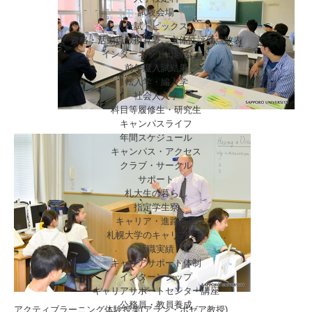
試験会場
入試トピックス
資格・活動点数換算表、主体性評価点数表
インターネット出願ガイド
前年度入試結果
転入学・編入学
社会人入学
科目等履修生・研究生
キャンパスライフ
年間スケジュール
キャンパス・アクセス
クラブ・サークル
サポート
札大生の暮らし
指定学生寮
キャリア・進路支援
札幌大学のキャリア支援
就職実績
キャリアサポート体制
インターンシップ
キャリアサポートセンター講座
公務員・教員養成
アクティブラーニング体験授業(アラン・ボゼア教授)