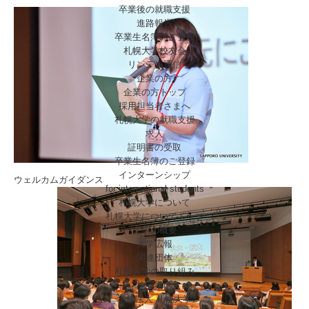
卒業後の就職支援
進路報告
卒業生名簿のご登録
札幌大学校友会
リンデン通信
企業の方
企業の方トップ
採用担当者さまへ
札幌大学の就職支援
求人
証明書の受取
卒業生名簿のご登録
インターンシップ
ウェルカムガイダンス
for international
students
札幌大学について
札幌大学についてトップ
大学の概要
大学広報
関連団体
札幌大学の取り組み
施設案内
学校法人 札幌大学