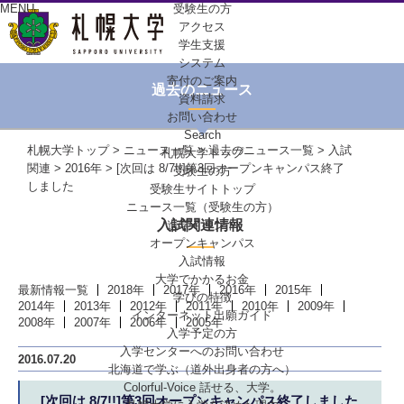
MENU
受験生の方
アクセス
学生支援
システム
寄付のご案内
過去のニュース
資料請求
お問い合わせ
Search
札幌大学トップ
>
ニュース一覧
>
過去のニュース一覧
>
入試
札幌大学トップ
関連
>
2016年
> [次回は 8/7!!]第3回オープンキャンパス終了
受験生の方
しました
受験生サイトトップ
ニュース一覧（受験生の方）
入試関連情報
進学イベント
オープンキャンパス
入試情報
大学でかかるお金
最新情報一覧
2018年
2017年
2016年
2015年
学びの特徴
2014年
2013年
2012年
2011年
2010年
2009年
インターネット出願ガイド
2008年
2007年
2006年
2005年
入学予定の方
入学センターへの
お問い合わせ
2016.07.20
北海道で学ぶ
（道外出身者の方へ）
Colorful-Voice
話せる、大学。
[次回は 8/7!!]第3回オープンキャンパス終了しました