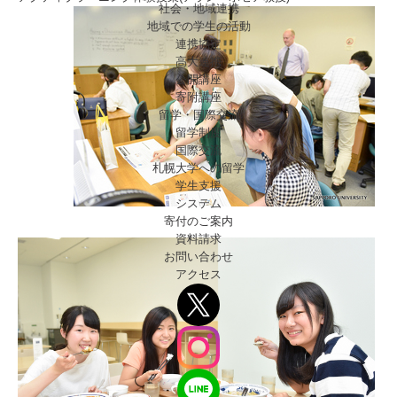
社会・地域連携
地域での学生の活動
連携協定
高大連携
公開講座
寄附講座
留学・国際交流
留学制度
国際交流
札幌大学への留学
学生支援
システム
寄付のご案内
資料請求
お問い合わせ
アクセス