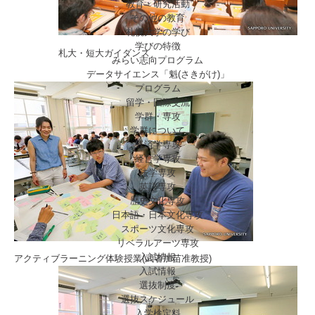
教育・研究活動
その他の教育
札幌大学の学び
学びの特徴
札大・短大ガイダンス
みらい志向プログラム
データサイエンス「魁(さきがけ)」
プログラム
留学・国際交流
学群・専攻
学群について
経済学専攻
経営学専攻
法学専攻
英語専攻
歴史文化専攻
日本語・日本文化専攻
スポーツ文化専攻
リベラルアーツ専攻
入試情報
アクティブラーニング体験授業(武者加苗准教授)
入試情報
選抜制度
選抜スケジュール
入学検定料