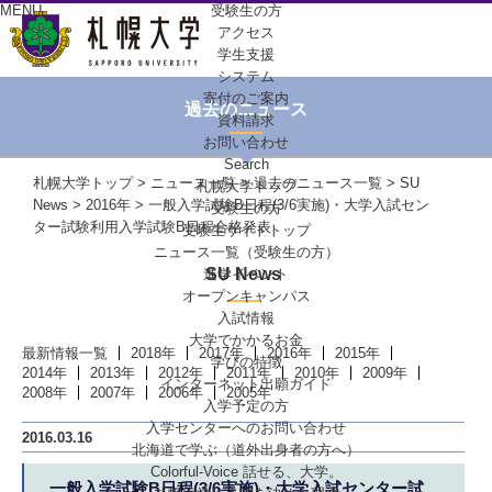
MENU
受験生の方
アクセス
学生支援
システム
寄付のご案内
過去のニュース
資料請求
お問い合わせ
Search
札幌大学トップ
>
ニュース一覧
>
過去のニュース一覧
>
SU
札幌大学トップ
News
>
2016年
> 一般入学試験B日程(3/6実施)・大学入試セン
受験生の方
ター試験利用入学試験B日程合格発表
受験生サイトトップ
ニュース一覧（受験生の方）
SU News
進学イベント
オープンキャンパス
入試情報
大学でかかるお金
最新情報一覧
2018年
2017年
2016年
2015年
学びの特徴
2014年
2013年
2012年
2011年
2010年
2009年
インターネット出願ガイド
2008年
2007年
2006年
2005年
入学予定の方
入学センターへの
お問い合わせ
2016.03.16
北海道で学ぶ
（道外出身者の方へ）
Colorful-Voice
話せる、大学。
一般入学試験B日程(3/6実施)・大学入試センター試