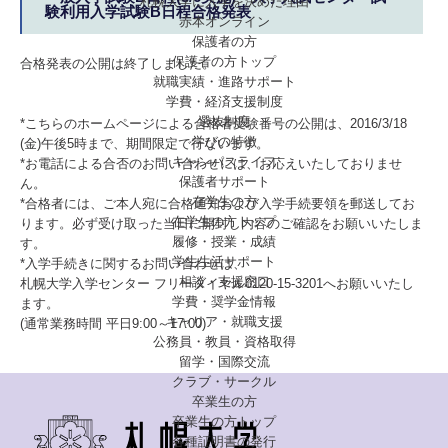
札幌大学に入学を決めた理由
験利用入学試験B日程合格発表
赤本オンライン
保護者の方
保護者の方トップ
合格発表の公開は終了しました。
就職実績・進路サポート
学費・経済支援制度
選抜制度
*こちらのホームページによる合格者受験番号の公開は、2016/3/18
学びの特徴
(金)午後5時まで、期間限定で行ないます。
キャンパスライフ
*お電話による合否のお問い合わせには、お応えいたしておりませ
保護者サポート
ん。
在学生の方
*合格者には、ご本人宛に合格通知および入学手続要領を郵送してお
在学生の方トップ
ります。必ず受け取った当日に開封し内容のご確認をお願いいたしま
履修・授業・成績
す。
学生生活サポート
*入学手続きに関するお問い合わせは、
相談・支援窓口
札幌大学入学センター フリーダイヤル0120-15-3201へお願いいたし
学費・奨学金情報
ます。
キャリア・就職支援
(通常業務時間 平日9:00～17:00)
公務員・教員・資格取得
留学・国際交流
クラブ・サークル
卒業生の方
卒業生の方トップ
各種証明書の発行