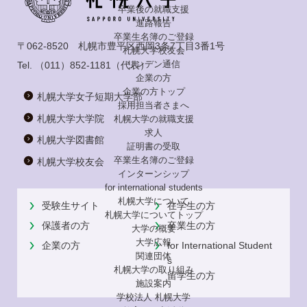
卒業後の就職支援
進路報告
卒業生名簿のご登録
〒062-8520 札幌市豊平区西岡3条7丁目3番1号
札幌大学校友会
リンデン通信
Tel.
（011）852-1181
（代表）
企業の方
企業の方トップ
札幌大学女子短期大学部
採用担当者さまへ
札幌大学大学院
札幌大学の就職支援
求人
札幌大学図書館
証明書の受取
卒業生名簿のご登録
札幌大学校友会
インターンシップ
for international
students
札幌大学について
受験生サイト
在学生の方
札幌大学についてトップ
保護者の方
卒業生の方
大学の概要
大学広報
企業の方
for International Student
関連団体
s
札幌大学の取り組み
留学生の方
施設案内
学校法人 札幌大学