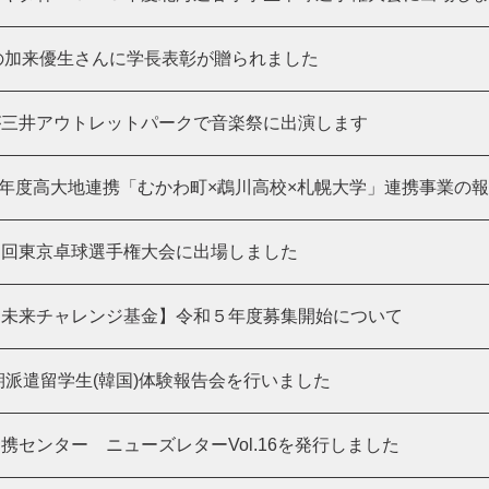
S部の加来優生さんに学長表彰が贈られました
が三井アウトレットパークで音楽祭に出演します
2）年度高大地連携「むかわ町×鵡川高校×札幌大学」連携事業の
５回東京卓球選手権大会に出場しました
う未来チャレンジ基金】令和５年度募集開始について
学期派遣留学生(韓国)体験報告会を行いました
携センター ニューズレターVol.16を発行しました