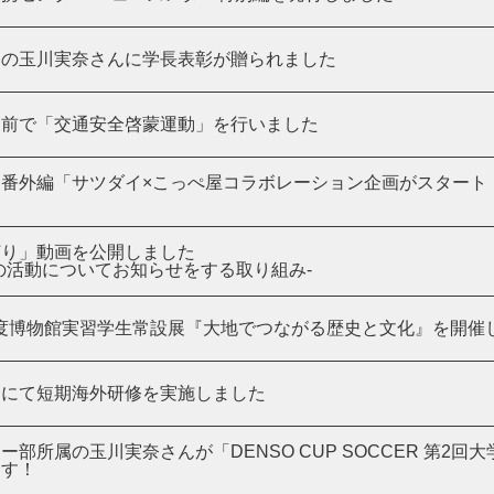
部の玉川実奈さんに学長表彰が贈られました
門前で「交通安全啓蒙運動」を行いました
番外編「サツダイ×こっぺ屋コラボレーション企画がスタート
た
灯り」動画を公開しました
の活動についてお知らせをする取り組み-
3)年度博物館実習学生常設展『大地でつながる歴史と文化』を開催
アにて短期海外研修を実施しました
ー部所属の玉川実奈さんが「DENSO CUP SOCCER 第2
ます！