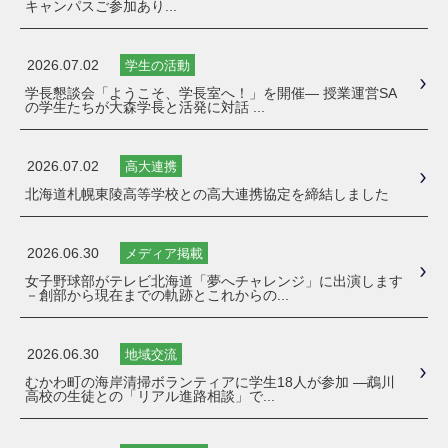
キャンパスご参加あり...
2026.07.02
学生の活動
学長懇談会「ようこそ、学長室へ！」を開催― 授業運営SA
の学生たちが大森学長と活発に対話 ...
2026.07.02
高大連携
北海道札幌東陵高等学校との高大連携協定を締結しました
2026.06.30
メディア掲載
女子野球部がテレビ北海道「夢へチャレンジ」に出演します
－創部から現在までの軌跡とこれからの...
2026.06.30
地域交流
むかわ町の海岸清掃ボランティアに学生18人が参加 ―鵡川
高校の生徒との「リアル進路相談」で...