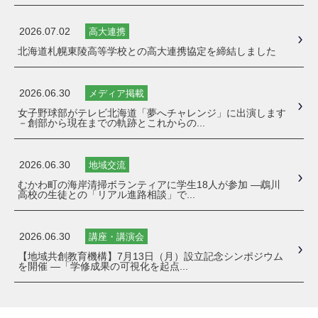
2026.07.02
高大連携
北海道札幌東陵高等学校との高大連携協定を締結しました
2026.06.30
メディア掲載
女子野球部がテレビ北海道「夢へチャレンジ」に出演します
－創部から現在までの軌跡とこれからの...
2026.06.30
地域交流
むかわ町の海岸清掃ボランティアに学生18人が参加 ―鵡川
高校の生徒との「リアル進路相談」で...
2026.06.30
講座・講演会
【地域共創教育機構】7月13日（月）設立記念シンポジウム
を開催 ―「学修成果の可視化を起点...