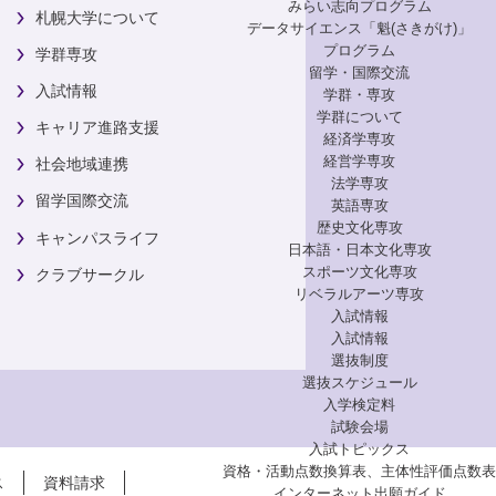
みらい志向プログラム
札幌大学について
データサイエンス「魁(さきがけ)」
プログラム
学群専攻
留学・国際交流
入試情報
学群・専攻
学群について
キャリア進路支援
経済学専攻
経営学専攻
社会地域連携
法学専攻
留学国際交流
英語専攻
歴史文化専攻
キャンパスライフ
日本語・日本文化専攻
スポーツ文化専攻
クラブサークル
リベラルアーツ専攻
入試情報
入試情報
選抜制度
選抜スケジュール
入学検定料
試験会場
入試トピックス
資格・活動点数換算表、主体性評価点数表
ス
資料請求
インターネット出願ガイド