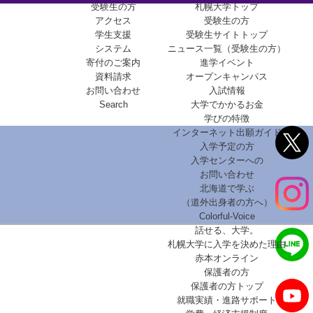
受験生の方
札幌大学トップ
アクセス
受験生の方
学生支援
受験生サイトトップ
システム
ニュース一覧（受験生の方）
寄付のご案内
進学イベント
資料請求
オープンキャンパス
お問い合わせ
入試情報
Search
大学でかかるお金
学びの特徴
インターネット出願ガイド
入学予定の方
入学センターへの
お問い合わせ
北海道で学ぶ
（道外出身者の方へ）
Colorful-Voice
話せる、大学。
札幌大学に入学を決めた理由
赤本オンライン
保護者の方
保護者の方トップ
就職実績・進路サポート