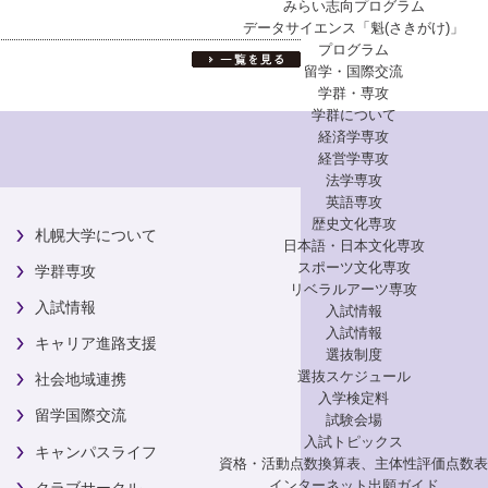
みらい志向プログラム
データサイエンス「魁(さきがけ)」
プログラム
留学・国際交流
学群・専攻
学群について
経済学専攻
経営学専攻
法学専攻
英語専攻
歴史文化専攻
札幌大学について
日本語・日本文化専攻
スポーツ文化専攻
学群専攻
リベラルアーツ専攻
入試情報
入試情報
入試情報
キャリア進路支援
選抜制度
選抜スケジュール
社会地域連携
入学検定料
留学国際交流
試験会場
入試トピックス
キャンパスライフ
資格・活動点数換算表、主体性評価点数表
インターネット出願ガイド
クラブサークル