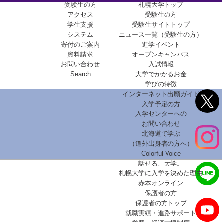
受験生の方
札幌大学トップ
アクセス
受験生の方
学生支援
受験生サイトトップ
システム
ニュース一覧（受験生の方）
寄付のご案内
進学イベント
資料請求
オープンキャンパス
お問い合わせ
入試情報
Search
大学でかかるお金
学びの特徴
インターネット出願ガイド
入学予定の方
入学センターへの
お問い合わせ
北海道で学ぶ
（道外出身者の方へ）
Colorful-Voice
話せる、大学。
札幌大学に入学を決めた理由
赤本オンライン
保護者の方
保護者の方トップ
就職実績・進路サポート