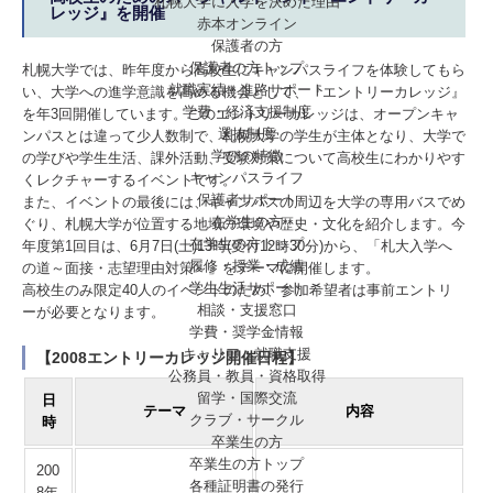
札幌大学に入学を決めた理由
レッジ』を開催
赤本オンライン
保護者の方
保護者の方トップ
札幌大学では、昨年度から高校生にキャンパスライフを体験してもら
就職実績・進路サポート
い、大学への進学意識を高める機会として、『エントリーカレッジ』
学費・経済支援制度
を年3回開催しています。このエントリーカレッジは、オープンキャ
選抜制度
ンパスとは違って少人数制で、札幌大学の学生が主体となり、大学で
学びの特徴
の学びや学生生活、課外活動、受験対策について高校生にわかりやす
キャンパスライフ
くレクチャーするイベントです。
保護者サポート
また、イベントの最後には、キャンパスの周辺を大学の専用バスでめ
在学生の方
ぐり、札幌大学が位置する地域の環境や歴史・文化を紹介します。今
在学生の方トップ
年度第1回目は、6月7日(土)13時(受付12時30分)から、「札大入学へ
履修・授業・成績
の道～面接・志望理由対策～」をテーマに開催します。
学生生活サポート
高校生のみ限定40人のイベントのため、参加希望者は事前エントリ
相談・支援窓口
ーが必要となります。
学費・奨学金情報
キャリア・就職支援
【2008エントリーカレッジ開催日程】
公務員・教員・資格取得
留学・国際交流
日
テーマ
内容
クラブ・サークル
時
卒業生の方
卒業生の方トップ
200
各種証明書の発行
8年