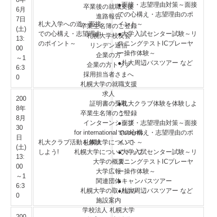
●面接・志望理由対策～面接
卒業後の就職支援
6月
での心構え・志望理由のポ
進路報告
7日
札大入学への道～面接
イント～
卒業生名簿のご登録
(土)
での心構え・志望理由
●大学入試センター試験～リ
札幌大学校友会
13:
のポイント～
スニングテストICプレーヤ
リンデン通信
00
ー操作体験～
企業の方
～1
●札大周辺バスツアー など
企業の方トップ
6:3
採用担当者さまへ
0
札幌大学の就職支援
求人
200
証明書の受取
●札大クラブ体験を体験しよ
8年
卒業生名簿のご登録
う!
8月
インターンシップ
●面接・志望理由対策～面接
30
for international
students
での心構え・志望理由のポ
日
札幌大学について
札大クラブ活動を体験
イント～
(土)
札幌大学についてトップ
しよう!
●大学入試センター試験～リ
13:
大学の概要
スニングテストICプレーヤ
00
大学広報
ー操作体験～
～1
関連団体
●キャンパスツアー
6:3
札幌大学の取り組み
●札大周辺バスツアー など
0
施設案内
学校法人 札幌大学
200