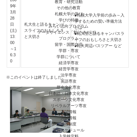
教育・研究活動
9年
その他の教育
3月
札幌大学の学び
●札幌大学入学前の歩み～入
28
学びの特徴
学するための賢い準備方法
日
札大生と語るキャンパ
みらい志向プログラム
とは～
(土)
スライフのおもしろさ
データサイエンス「魁(さきがけ)」
●札大生と語るキャンパスラ
13:
と大切さ
プログラム
イフのおもしろさと大切さ
00
留学・国際交流
●札大周辺バスツアー など
～1
学群・専攻
6:3
学群について
0
経済学専攻
経営学専攻
法学専攻
※このイベントは終了しました。
英語専攻
歴史文化専攻
日本語・日本文化専攻
スポーツ文化専攻
リベラルアーツ専攻
入試情報
入試情報
選抜制度
選抜スケジュール
入学検定料