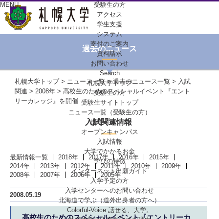
MENU
受験生の方
アクセス
学生支援
システム
寄付のご案内
過去のニュース
資料請求
お問い合わせ
Search
札幌大学トップ
>
ニュース一覧
>
過去のニュース一覧
>
入試
札幌大学トップ
関連
>
2008年
> 高校生のためのスペシャルイベント『エント
受験生の方
リーカレッジ』を開催
受験生サイトトップ
ニュース一覧（受験生の方）
入試関連情報
進学イベント
オープンキャンパス
入試情報
大学でかかるお金
最新情報一覧
2018年
2017年
2016年
2015年
学びの特徴
2014年
2013年
2012年
2011年
2010年
2009年
インターネット出願ガイド
2008年
2007年
2006年
2005年
入学予定の方
入学センターへの
お問い合わせ
2008.05.19
北海道で学ぶ
（道外出身者の方へ）
Colorful-Voice
話せる、大学。
高校生のためのスペシャルイベント『エントリーカ