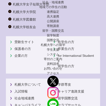
社会・地域連携
札幌大学女子短期大学部
地域での学生の活動
札幌大学大学院
連携協定
高大連携
札幌大学図書館
公開講座
寄附講座
札幌大学校友会
留学・国際交流
留学制度
国際交流
受験生サイト
在学生の方
札幌大学への留学
保護者の方
卒業生の方
学生支援
システム
企業の方
for International Student
寄付のご案内
s
資料請求
留学生の方
お問い合わせ
アクセス
札幌大学について
学群専攻
入試情報
キャリア進路支援
社会地域連携
留学国際交流
キャンパスライフ
クラブサークル