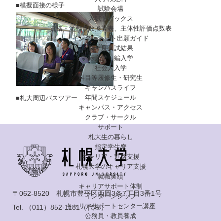
■模擬面接の様子
試験会場
入試トピックス
資格・活動点数換算表、主体性評価点数表
インターネット出願ガイド
前年度入試結果
転入学・編入学
社会人入学
科目等履修生・研究生
キャンパスライフ
年間スケジュール
■札大周辺バスツアー
キャンパス・アクセス
クラブ・サークル
サポート
札大生の暮らし
指定学生寮
キャリア・進路支援
札幌大学のキャリア支援
就職実績
キャリアサポート体制
〒062-8520 札幌市豊平区西岡3条7丁目3番1号
インターンシップ
キャリアサポートセンター講座
Tel.
（011）852-1181
（代表）
公務員・教員養成