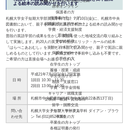
札幌大学に入学を決めた理由
よる絵本の読み聞かせを行います
赤本オンライン
保護者の方
保護者の方トップ
札幌大学女子短期大学部英文学科では、7月10日(金)に、札幌市中央
就職実績・進路サポート
図書館において、親子を対象に英語と日本語による絵本の読み聞かせ
学費・経済支援制度
を行います。
選抜制度
普段の英語学習の成果を生かし、英語を使った地域交流の取り組みと
学びの特徴
して実施します。約20人の英文学科生がエリック・カールの絵本
キャンパスライフ
『はらぺこあおむし』を英語と日本語で読み聞かせ、親子で英語に親
保護者サポート
しめるものとして行います。参加は無料で事前申し込みも不要です。
在学生の方
ご希望の方は直接会場へお越しください。
在学生の方トップ
履修・授業・成績
平成21年7月10日(金) 2回実施
学生生活サポート
日 時
1回目 10:30～11:30
相談・支援窓口
2回目 13:00～14:00
学費・奨学金情報
キャリア・就職支援
場 所
札幌市中央図書館(札幌市中央区南22条西13丁目)
公務員・教員・資格取得
留学・国際交流
クラブ・サークル
問い合
札幌大学女子短期大学部英文学科 ダイアン・ブラウ
卒業生の方
わせ先
ン Tel.(011)852-9359
卒業生の方トップ
各種証明書の発行