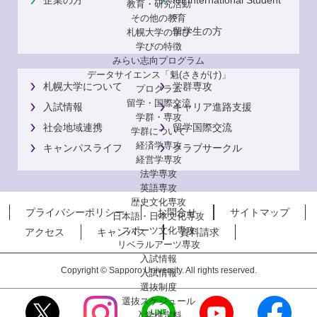
企業の方
for International Student
教育・研究活動
s
その他の教育
留学生の方
札幌大学の学び
学びの特徴
みらい志向プログラム
データサイエンス「魁(さきがけ)」
札幌大学について
学群専攻
プログラム
留学・国際交流
入試情報
キャリア進路支援
学群・専攻
社会地域連携
留学国際交流
学群について
経済学専攻
キャンパスライフ
クラブサークル
経営学専攻
法学専攻
英語専攻
歴史文化専攻
プライバシーポリシー
お問合せ
サイトマップ
日本語・日本文化専攻
スポーツ文化専攻
アクセス
キャンパス
資料請求
リベラルアーツ専攻
入試情報
Copyright © Sapporo University. All rights reserved.
入試情報
選抜制度
選抜スケジュール
入学検定料