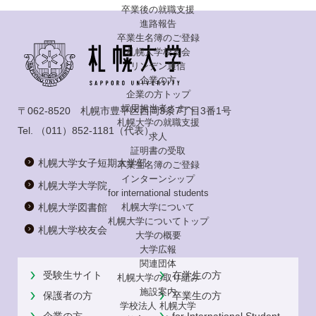
卒業後の就職支援
進路報告
卒業生名簿のご登録
札幌大学校友会
リンデン通信
企業の方
企業の方トップ
採用担当者さまへ
〒062-8520 札幌市豊平区西岡3条7丁目3番1号
札幌大学の就職支援
Tel.
（011）852-1181
（代表）
求人
証明書の受取
札幌大学女子短期大学部
卒業生名簿のご登録
インターンシップ
札幌大学大学院
for international
students
札幌大学について
札幌大学図書館
札幌大学についてトップ
札幌大学校友会
大学の概要
大学広報
関連団体
受験生サイト
在学生の方
札幌大学の取り組み
施設案内
保護者の方
卒業生の方
学校法人 札幌大学