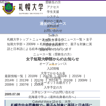
MENU
受験生の方
アクセス
学生支援
システム
寄付のご案内
過去のニュース
資料請求
お問い合わせ
Search
札幌大学トップ
>
ニュース一覧
>
過去のニュース一覧
>
女子
札幌大学トップ
短期大学部
>
2009年
> 札幌市中央図書館で、親子を対象に英
受験生の方
語と日本語による絵本の読み聞かせを行います
受験生サイトトップ
ニュース一覧（受験生の方）
女子短期大学部からのお知らせ
進学イベント
オープンキャンパス
入試情報
大学でかかるお金
最新情報一覧
2018年
2017年
2016年
2015年
学びの特徴
2014年
2013年
2012年
2011年
2010年
2009年
インターネット出願ガイド
2008年
2007年
2006年
入学予定の方
入学センターへの
お問い合わせ
2009.07.08
北海道で学ぶ
（道外出身者の方へ）
Colorful-Voice
話せる、大学。
札幌市中央図書館で、親子を対象に英語と日本語に