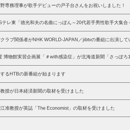
辰野専務理事が歌手デビューの戸子台さんをお祝いしました！
Sテレ東「徳光和夫の名曲にっぽん～20代若手男性歌手大集合
ラブ関係者がNHK WORLD-JAPAN／jibtvの番組に出演し
)年度 博物館実習企画展「＃with感染症」が北海道新聞「さっぽ
するHTBの新番組が始まります
苗教授が日本経済新聞の取材を受けました
准教授が英誌「The Economist」の取材を受けました