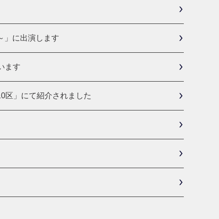
～」に出演します
ています
ろ10区」にて紹介されました