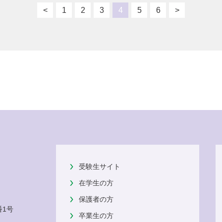
<
1
2
3
4
5
6
>
受験生サイト
在学生の方
保護者の方
番1号
卒業生の方