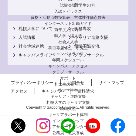
留学生の方
試験会場
入試トピックス
資格・活動点数換算表、主体性評価点数表
インターネット出願ガイド
札幌大学について
学群専攻
前年度入試結果
転入学・編入学
入試情報
キャリア進路支援
社会人入学
社会地域連携
留学国際交流
科目等履修生・研究生
キャンパスライフ
キャンパスライフ
クラブサークル
年間スケジュール
キャンパス・アクセス
クラブ・サークル
サポート
プライバシーポリシー
お問合せ
サイトマップ
札大生の暮らし
指定学生寮
アクセス
キャンパス
資料請求
キャリア・進路支援
札幌大学のキャリア支援
Copyright © Sapporo University. All rights reserved.
就職実績
キャリアサポート体制
インターンシップ
キャリアサポートセンター講座
公務員・教員養成