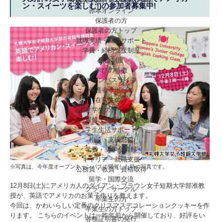
札幌大学に入学を決めた理由
ン・スイーツを楽しむ!)の参加者募集中!
赤本オンライン
保護者の方
保護者の方トップ
就職実績・進路サポート
学費・経済支援制度
選抜制度
学びの特徴
キャンパスライフ
保護者サポート
在学生の方
在学生の方トップ
履修・授業・成績
学生生活サポート
相談・支援窓口
学費・奨学金情報
キャリア・就職支援
※写真は、今年度オープンキャンパスで開催した時の写真です。
公務員・教員・資格取得
留学・国際交流
12月8日(土)にアメリカ人のダイアン・ブラウン女子短期大学部准教
クラブ・サークル
授が、英語でアメリカのお菓子作りを教えます。
卒業生の方
今回は、かわいらしい定番のクリスマスデコレーションクッキーを作
卒業生の方トップ
ります。 こちらのイベントは一昨年前から開催しており、好評をい
各種証明書の発行