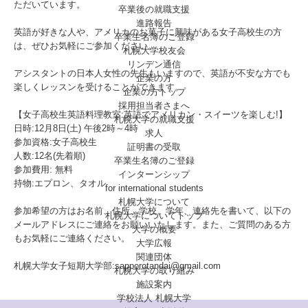
ただいています。
卒業後の就職支援
進路報告
英語が好きな人や、アメリカのお菓子に興味がある女子高校生の方
卒業生名簿のご登録
は、ぜひお気軽にご参加ください。
札幌大学校友会
リンデン通信
アシスタントの日本人女性の先生もいますので、英語が不安な方でも
企業の方
楽しくレッスンを受けることができます。
企業の方トップ
採用担当者さまへ
【女子高校生英語料理教室:英語でアメリカン・スイーツを楽しむ!】
札幌大学の就職支援
日時:12月8日(土) 午後2時～4時
求人
参加資格:女子高校生
証明書の受取
人数:12名(先着順)
卒業生名簿のご登録
参加費用: 無料
インターンシップ
持物:エプロン、タオル
for international
students
札幌大学について
参加希望の方はお名前、住所、学校、学年、連絡先を書いて、以下の
札幌大学についてトップ
メールアドレスにご連絡をお願いいたします。また、ご質問のある方
大学の概要
もお気軽にご連絡ください。
大学広報
関連団体
札幌大学女子短期大学部
:
sapporotandai@gmail.com
札幌大学の取り組み
施設案内
学校法人 札幌大学