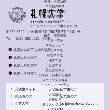
教育・研究活動
その他の教育
札幌大学の学び
学びの特徴
みらい志向プログラム
データサイエンス「魁(さきがけ)」
プログラム
〒062-8520 札幌市豊平区西岡3条7丁目3番1号
留学・国際交流
Tel.
（011）852-1181
（代表）
学群・専攻
学群について
札幌大学女子短期大学部
経済学専攻
経営学専攻
札幌大学大学院
法学専攻
英語専攻
札幌大学図書館
歴史文化専攻
札幌大学校友会
日本語・日本文化専攻
スポーツ文化専攻
リベラルアーツ専攻
受験生サイト
在学生の方
入試情報
入試情報
保護者の方
卒業生の方
選抜制度
企業の方
for International Student
選抜スケジュール
s
入学検定料