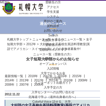
MENU
受験生の方
アクセス
学生支援
システム
寄付のご案内
過去のニュース
資料請求
お問い合わせ
Search
札幌大学トップ
>
ニュース一覧
>
過去のニュース一覧
>
女子
札幌大学トップ
短期大学部
>
2012年
> 大好評の女子高校生英語料理教室(英
受験生の方
語でアメリカン・スイーツを楽しむ!)の参加者募集中!
受験生サイトトップ
ニュース一覧（受験生の方）
女子短期大学部からのお知らせ
進学イベント
オープンキャンパス
入試情報
大学でかかるお金
最新情報一覧
2018年
2017年
2016年
2015年
学びの特徴
2014年
2013年
2012年
2011年
2010年
2009年
インターネット出願ガイド
2008年
2007年
2006年
入学予定の方
入学センターへの
お問い合わせ
2012.11.22
北海道で学ぶ
（道外出身者の方へ）
Colorful-Voice
話せる、大学。
大好評の女子高校生英語料理教室(英語でアメリカ