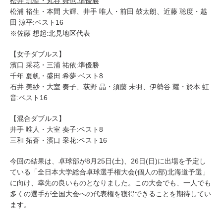
松井 琉聖・丸谷 舜也:準優勝
松浦 裕生・本間 大輝、井手 唯人・前田 鼓太朗、近藤 聡度・越
田 涼平:ベスト16
※佐藤 想起:北見地区代表
【女子ダブルス】
濱口 采花・三浦 祐依:準優勝
千年 夏帆・盛田 希夢:ベスト8
石井 美紗・大室 奏子、荻野 晶・須藤 未羽、伊勢谷 耀・於本 虹
音:ベスト16
【混合ダブルス】
井手 唯人・大室 奏子:ベスト8
三和 拓蒼・濱口 采花:ベスト16
今回の結果は、卓球部が8月25日(土)、26日(日)に出場を予定し
ている「全日本大学総合卓球選手権大会(個人の部)北海道予選」
に向け、幸先の良いものとなりました。この大会でも、一人でも
多くの選手が全国大会への代表権を獲得できることを期待してい
ます。