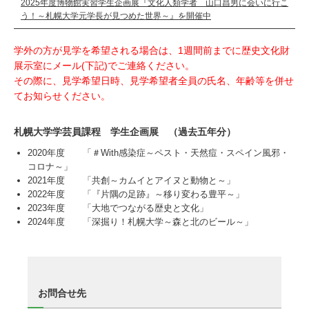
2025年度博物館実習学生企画展『文化人類学者 山口昌男に会いに行こ
う！～札幌大学元学長が見つめた世界～』を開催中
学外の方が見学を希望される場合は、1週間前までに歴史文化財
展示室にメール(下記)でご連絡ください。
その際に、見学希望日時、見学希望者全員の氏名、年齢等を併せ
てお知らせください。
札幌大学学芸員課程 学生企画展 （過去五年分）
2020年度 「＃With感染症～ペスト・天然痘・スペイン風邪・
コロナ～」
2021年度 「共創～カムイとアイヌと動物と～」
2022年度 「『片隅の足跡』～移り変わる豊平～」
2023年度 「大地でつながる歴史と文化」
2024年度 「深掘り！札幌大学～森と北のビール～」
お問合せ先