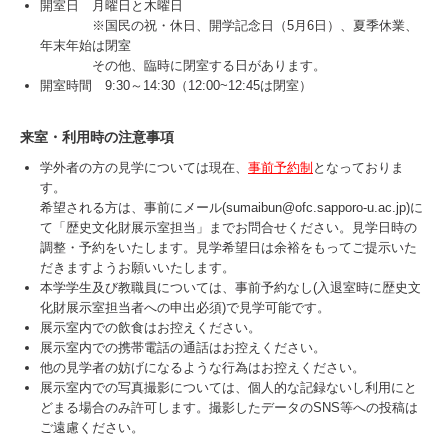
開室日 月曜日と木曜日
※国民の祝・休日、開学記念日（5月6日）、夏季休業、
年末年始は閉室
その他、臨時に閉室する日があります。
開室時間 9:30～14:30（12:00~12:45は閉室）
来室・利用時の注意事項
学外者の方の見学については現在、
事前予約制
となっておりま
す。
希望される方は、事前にメール(
sumaibun@ofc.sapporo-u.ac.jp
)に
て「歴史文化財展示室担当」までお問合せください。見学日時の
調整・予約をいたします。見学希望日は余裕をもってご提示いた
だきますようお願いいたします。
本学学生及び教職員については、事前予約なし(入退室時に歴史文
化財展示室担当者への申出必須)で見学可能です。
展示室内での飲食はお控えください。
展示室内での携帯電話の通話はお控えください。
他の見学者の妨げになるような行為はお控えください。
展示室内での写真撮影については、個人的な記録ないし利用にと
どまる場合のみ許可します。撮影したデータのSNS等への投稿は
ご遠慮ください。