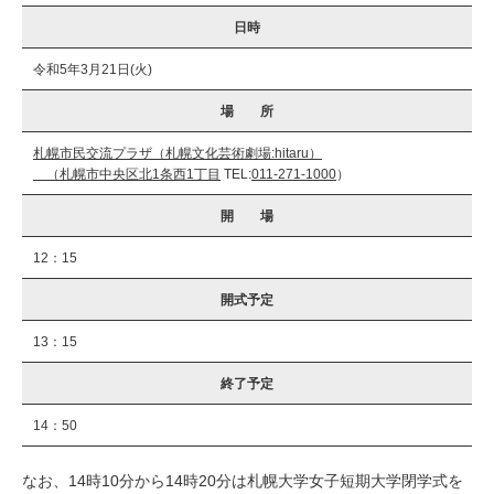
日時
令和5年3月21日(火)
場 所
札幌市民交流プラザ（札幌文化芸術劇場:hitaru）
（札幌市中央区北1条西1丁目
TEL:
011-271-1000
）
開 場
12：15
開式予定
13：15
終了予定
14：50
なお、14時10分から14時20分は札幌大学女子短期大学閉学式を