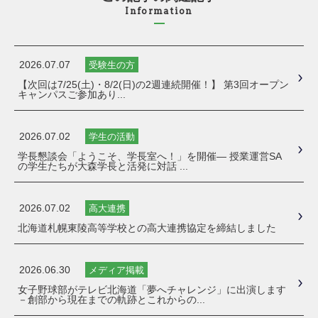
Information
2026.07.07
受験生の方
【次回は7/25(土)・8/2(日)の2週連続開催！】 第3回オープン
キャンパスご参加あり...
2026.07.02
学生の活動
学長懇談会「ようこそ、学長室へ！」を開催― 授業運営SA
の学生たちが大森学長と活発に対話 ...
2026.07.02
高大連携
北海道札幌東陵高等学校との高大連携協定を締結しました
2026.06.30
メディア掲載
女子野球部がテレビ北海道「夢へチャレンジ」に出演します
－創部から現在までの軌跡とこれからの...