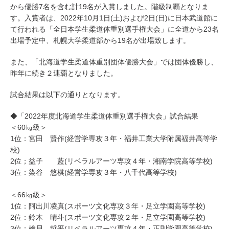
から優勝7名を含む計19名が入賞しました。階級制覇となりま
す。入賞者は、2022年10月1日(土)および2日(日)に日本武道館に
て行われる「全日本学生柔道体重別選手権大会」に全道から23名
出場予定中、札幌大学柔道部から19名が出場致します。
また、「北海道学生柔道体重別団体優勝大会」では団体優勝し、
昨年に続き２連覇となりました。
試合結果は以下の通りとなります。
◆「2022年度北海道学生柔道体重別選手権大会」試合結果
＜60㎏級＞
1位：宮田 賢作(経営学専攻３年・福井工業大学附属福井高等学
校)
2位；益子 藍(リベラルアーツ専攻４年・湘南学院高等学校)
3位：染谷 悠棋(経営学専攻３年・八千代高等学校)
＜66㎏級＞
1位：阿出川凌真(スポーツ文化専攻３年・足立学園高等学校)
2位：鈴木 晴斗(スポーツ文化専攻２年・足立学園高等学校)
3位：檜貝 哲平(リベラルアーツ専攻４年・正則学園高等学校)