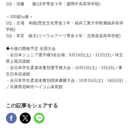
2位：須藤 駿(法学専攻３年・盛岡中央高等学校)
＜100超㎏級＞
1位：古場 幸能(歴史文化専攻２年・福井工業大学附属福井高等
学校)
2位：本宮 綾太(リベラルアーツ専攻４年・北海道栄高等学校)
◆今後の開催予定 全国大会
・全日本ジュニア選手権3名出場：9月10日(土)・11日(日)／埼玉
県上尾武道館
・全日本学生柔道体重別選手権大会：10月1日(土)・2日(日)／東
京日本武道館
・全日本学生柔道体重別団体優勝大会：10月15日(土)・16日(日)
／兵庫県尼崎市ベイコム体育館
この記事をシェアする