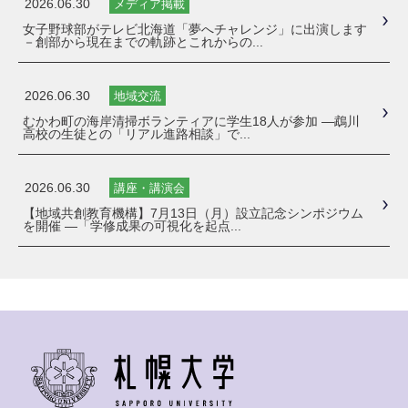
2026.06.30
メディア掲載
女子野球部がテレビ北海道「夢へチャレンジ」に出演します
－創部から現在までの軌跡とこれからの...
2026.06.30
地域交流
むかわ町の海岸清掃ボランティアに学生18人が参加 ―鵡川
高校の生徒との「リアル進路相談」で...
2026.06.30
講座・講演会
【地域共創教育機構】7月13日（月）設立記念シンポジウム
を開催 ―「学修成果の可視化を起点...