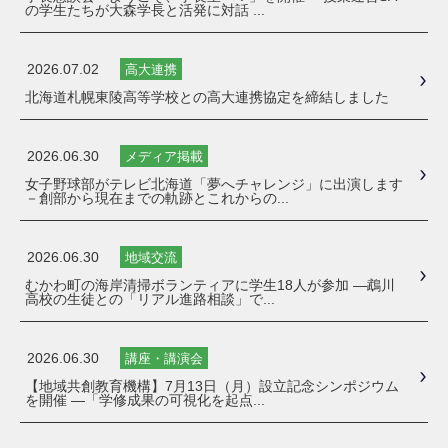
の学生たちが大森学長と活発に対話 ...
2026.07.02
高大連携
北海道札幌東陵高等学校との高大連携協定を締結しました
2026.06.30
メディア掲載
女子野球部がテレビ北海道「夢へチャレンジ」に出演します
－創部から現在までの軌跡とこれからの...
2026.06.30
地域交流
むかわ町の海岸清掃ボランティアに学生18人が参加 ―鵡川
高校の生徒との「リアル進路相談」で...
2026.06.30
講座・講演会
【地域共創教育機構】7月13日（月）設立記念シンポジウム
を開催 ―「学修成果の可視化を起点...