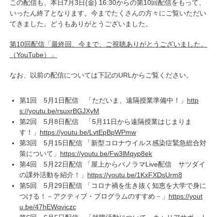
この配信も、本日7月3日(金) 16:30からの第10回配信をもって、
いったん終了となります。今までたくさんの方々にご覧いただい
てきました。どうもありがとうございました。
第10回配信「最終回、今まで、ご視聴ありがとうございました。
（YouTube）」
なお、以前の配信については下記のURLからご覧ください。
第1回 5月1日配信 「ただいま、遠隔授業準備中！」
http
s://youtu.be/rsuxrBGJXyM
第2回 5月8日配信 「5月11日から遠隔授業はじまりま
す！」
https://youtu.be/LvtEpBpWPmw
第3回 5月15日配信 「新型コロナウイルス感染症緊急総合対
策について」
https://youtu.be/Fw3lMqyp8ek
第4回 5月22日配信 「屋上からパノラマLive配信 サツダイ
の課外活動を紹介！」
https://youtu.be/1KxFXDsUrm8
第5回 5月29日配信 「コロナ禍を生き抜く知恵を大学で身に
つける！－アクティブ・プログラムのすすめ－」
https://yout
u.be/47hEWqviczc