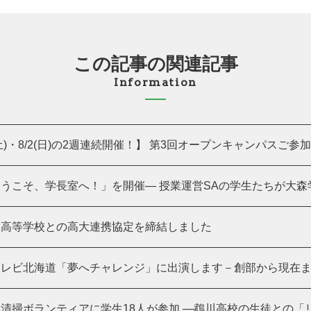
この記事の関連記事
Information
(土)・8/2(日)の2週連続開催！】 第3回オープンキャンパスご参加あ
うこそ、学長室へ！」を開催― 授業運営SAの学生たちが大森学長
陵高等学校との高大連携協定を締結しました
レビ北海道「夢へチャレンジ」に出演します－創部から現在まで
清掃ボランティアに学生18人が参加 ―鵡川高校の生徒との「リア