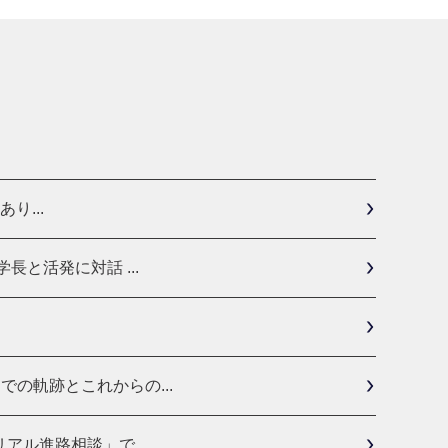
り...
と活発に対話 ...
の軌跡とこれからの...
ル進路相談」で...