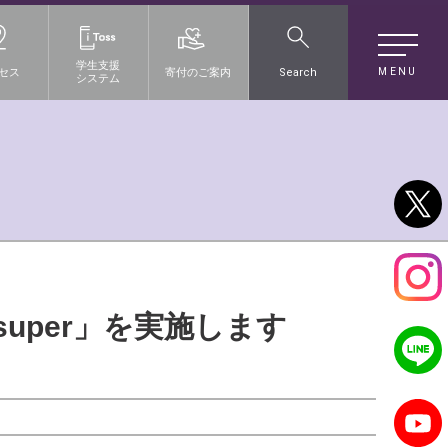
学生支援
MENU
セス
寄付のご案内
Search
システム
uper」を実施します