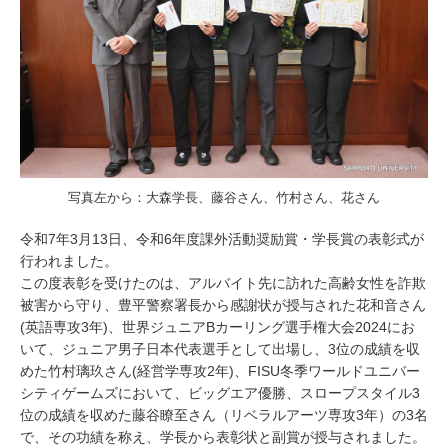
写真左から：大森学長、藤谷さん、竹村さん、花さん
令和7年3月13日、令和6年度課外活動奨励賞・学長賞の表彰式が
行われました。
この度表彰を受けたのは、アルバイト先に訪れた高齢女性を詐欺
被害から守り、豊平警察署長から感謝状が授与された花和音さん
(英語専攻3年)、世界ジュニアBカーリング選手権大会2024にお
いて、ジュニア男子日本代表選手として出場し、3位の成績を収
めた竹村璃玖さん(経営学専攻2年)、FISU冬季ワールドユニバー
シティゲームズにおいて、ビッグエア優勝、スロープスタイル3
位の成績を収めた藤谷瞭至さん（リベラルアーツ専攻3年）の3名
で、その功績を称え、学長から表彰状と副賞が授与されました。