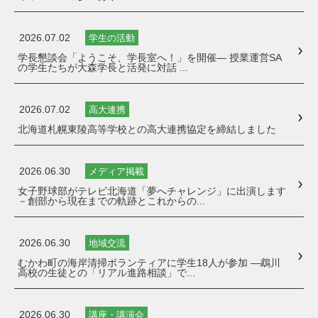
2026.07.02
学生の活動
学長懇談会「ようこそ、学長室へ！」を開催― 授業運営SA
の学生たちが大森学長と活発に対話 ...
2026.07.02
高大連携
北海道札幌東陵高等学校との高大連携協定を締結しました
2026.06.30
メディア掲載
女子野球部がテレビ北海道「夢へチャレンジ」に出演します
－創部から現在までの軌跡とこれからの...
2026.06.30
地域交流
むかわ町の海岸清掃ボランティアに学生18人が参加 ―鵡川
高校の生徒との「リアル進路相談」で...
2026.06.30
講座・講演会