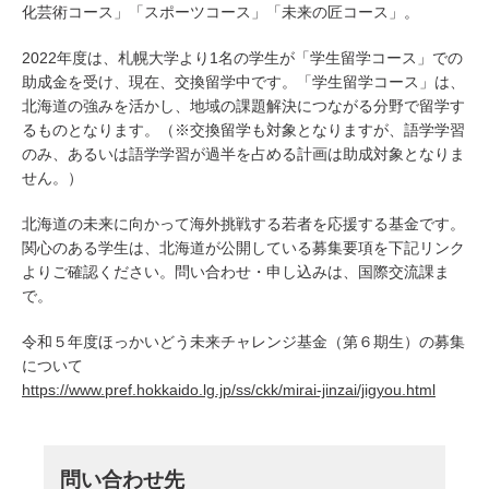
化芸術コース」「スポーツコース」「未来の匠コース」。
2022年度は、札幌大学より1名の学生が「学生留学コース」での
助成金を受け、現在、交換留学中です。「学生留学コース」は、
北海道の強みを活かし、地域の課題解決につながる分野で留学す
るものとなります。（※交換留学も対象となりますが、語学学習
のみ、あるいは語学学習が過半を占める計画は助成対象となりま
せん。）
北海道の未来に向かって海外挑戦する若者を応援する基金です。
関心のある学生は、北海道が公開している募集要項を下記リンク
よりご確認ください。問い合わせ・申し込みは、国際交流課ま
で。
令和５年度ほっかいどう未来チャレンジ基金（第６期生）の募集
について
https://www.pref.hokkaido.lg.jp/ss/ckk/mirai-jinzai/jigyou.html
問い合わせ先