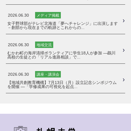
2026.06.30
メディア掲載
女子野球部がテレビ北海道「夢へチャレンジ」に出演します
－創部から現在までの軌跡とこれからの...
2026.06.30
地域交流
むかわ町の海岸清掃ボランティアに学生18人が参加 ―鵡川
高校の生徒との「リアル進路相談」で...
2026.06.30
講座・講演会
【地域共創教育機構】7月13日（月）設立記念シンポジウム
を開催 ―「学修成果の可視化を起点...