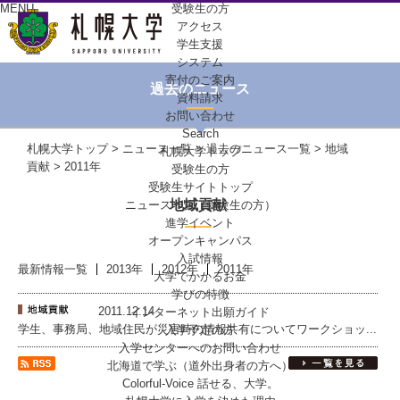
MENU
受験生の方
アクセス
学生支援
システム
寄付のご案内
過去のニュース
資料請求
お問い合わせ
Search
札幌大学トップ
>
ニュース一覧
>
過去のニュース一覧
>
地域
札幌大学トップ
貢献
> 2011年
受験生の方
受験生サイトトップ
地域貢献
ニュース一覧（受験生の方）
進学イベント
オープンキャンパス
入試情報
最新情報一覧
2013年
2012年
2011年
大学でかかるお金
学びの特徴
2011.12.14
インターネット出願ガイド
学生、事務局、地域住民が災害時の情報共有についてワークショッ...
入学予定の方
入学センターへの
お問い合わせ
北海道で学ぶ
（道外出身者の方へ）
Colorful-Voice
話せる、大学。