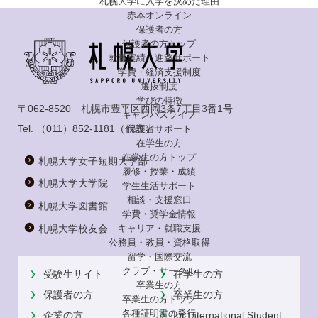
札幌大学に入学を決めた理由
赤本オンライン
保護者の方
保護者の方トップ
就職実績・進路サポート
学費・経済支援制度
選抜制度
学びの特徴
〒062-8520 札幌市豊平区西岡3条7丁目3番1号
キャンパスライフ
Tel.
（011）852-1181
（代表）
保護者サポート
在学生の方
在学生の方トップ
札幌大学女子短期大学部
履修・授業・成績
札幌大学大学院
学生生活サポート
相談・支援窓口
札幌大学図書館
学費・奨学金情報
札幌大学校友会
キャリア・就職支援
公務員・教員・資格取得
留学・国際交流
クラブ・サークル
受験生サイト
在学生の方
卒業生の方
保護者の方
卒業生の方
卒業生の方トップ
各種証明書の発行
企業の方
for International Student