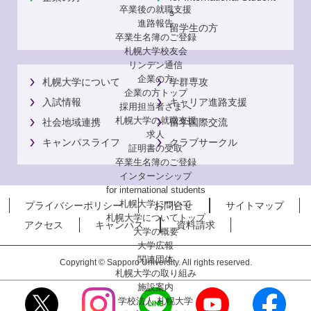
卒業後の就職支援
s
進路報告
留学生の方
卒業生名簿のご登録
札幌大学校友会
リンデン通信
企業の方
札幌大学について
学群専攻
企業の方トップ
入試情報
キャリア進路支援
採用担当者さまへ
札幌大学の就職支援
社会地域連携
留学国際交流
求人
キャンパスライフ
クラブサークル
証明書の受取
卒業生名簿のご登録
インターンシップ
for international
students
札幌大学について
プライバシーポリシー
お問合せ
サイトマップ
札幌大学についてトップ
アクセス
キャンパス
資料請求
大学の概要
大学広報
関連団体
Copyright © Sapporo University. All rights reserved.
札幌大学の取り組み
施設案内
学校法人 札幌大学