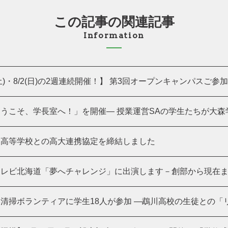
この記事の関連記事
Information
(土)・8/2(日)の2週連続開催！】 第3回オープンキャンパスご参加あ
うこそ、学長室へ！」を開催― 授業運営SAの学生たちが大森学長
陵高等学校との高大連携協定を締結しました
レビ北海道「夢へチャレンジ」に出演します－創部から現在まで
清掃ボランティアに学生18人が参加 ―鵡川高校の生徒との「リア