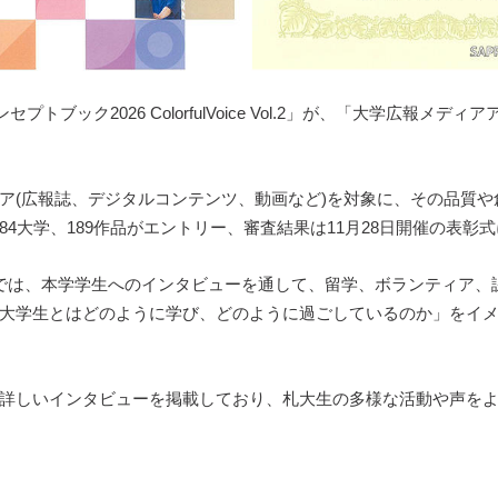
ブック2026 ColorfulVoice Vol.2」が、「大学広報メデ
ア(広報誌、デジタルコンテンツ、動画など)を対象に、その品質
4大学、189作品がエントリー、審査結果は11月28日開催の表彰
ce Vol.2」では、本学学生へのインタビューを通して、留学、ボラン
大学生とはどのように学び、どのように過ごしているのか」をイ
詳しいインタビューを掲載しており、札大生の多様な活動や声を