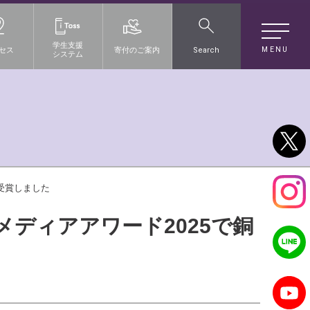
学生支援
MENU
セス
寄付のご案内
Search
システム
賞を受賞しました
学広報メディアアワード2025で銅