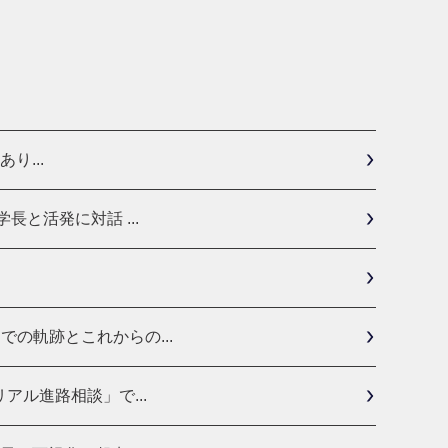
り...
と活発に対話 ...
の軌跡とこれからの...
ル進路相談」で...