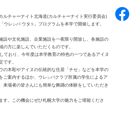
法人カルチャーナイト北海道(カルチャーナイト実行委員会)
の「ウレ
パ ウタ
」プログラムを本学で開催します。
シ
ラ
施設や文化施設、企業施設を一夜限り開放し、各施設の
域の方に楽しんでいただくものです。
画しており、今年度は本学教育の特色の一つであるアイヌ
定です。
ウの木彫やアイヌの伝統的な住居「チセ」などを本学の
をご案内するほか、ウレ
パクラブ所属の学生によるア
シ
、来場者の皆さんにも簡単な舞踊の体験をしていただき
ます。この機会にぜひ札幌大学の魅力をご堪能くださ