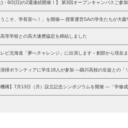
(土)・8/2(日)の2週連続開催！】 第3回オープンキャンパスご参加あ
うこそ、学長室へ！」を開催― 授業運営SAの学生たちが大森学長
陵高等学校との高大連携協定を締結しました
レビ北海道「夢へチャレンジ」に出演します－創部から現在まで
清掃ボランティアに学生18人が参加 ―鵡川高校の生徒との「リア
機構】7月13日（月）設立記念シンポジウムを開催 ―「学修成果