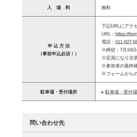
入 場 料
無料
下記URLにアク
URL：
https://f
電話：
011-827-5
申 込 方 法
※締切：7月18日(
（事前申込必須！）
※定員になり次
※参加者の最終
※フォームから
駐車場・受付場所
▸
駐車場・受付場
問い合わせ先