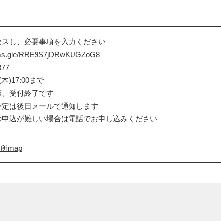
セスし、必要事項を入力ください
orms.gle/RRE9S7jDRwKUGZoG8
877
木)17:00まで
第、受付終了です
確定は後日メールで通知します
の申込が難しい場合は電話でお申し込みください
所map