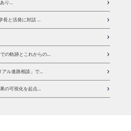
り...
と活発に対話 ...
の軌跡とこれからの...
ル進路相談」で...
の可視化を起点...