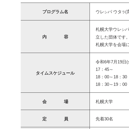
プログラム名
ウレ
パ ウタ
(
シ
ラ
札幌大学ウレ
シ
内 容
立した団体です
札幌大学を会場
令和6年7月19日(
17：45～
タイムスケジュール
18：00～18：
18：30～19：
会 場
札幌大学
定 員
先着30名