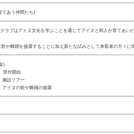
育てあう仲間たち)
パクラブはアイヌ文化を学ぶことを通じてアイヌと和人が育てあい(
。
に歌や舞踊を披露することに加え新たな試みとして来客者の方々に
金)
 受付開始
30 施設ツアー
00 アイヌの歌や舞踊の披露