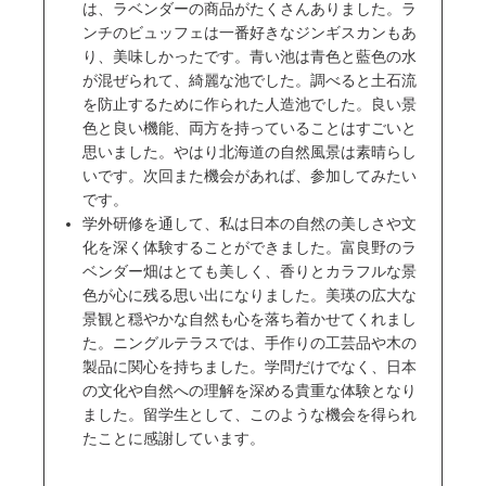
は、ラベンダーの商品がたくさんありました。ラ
ンチのビュッフェは一番好きなジンギスカンもあ
り、美味しかったです。青い池は青色と藍色の水
が混ぜられて、綺麗な池でした。調べると土石流
を防止するために作られた人造池でした。良い景
色と良い機能、両方を持っていることはすごいと
思いました。やはり北海道の自然風景は素晴らし
いです。次回また機会があれば、参加してみたい
です。
学外研修を通して、私は日本の自然の美しさや文
化を深く体験することができました。富良野のラ
ベンダー畑はとても美しく、香りとカラフルな景
色が心に残る思い出になりました。美瑛の広大な
景観と穏やかな自然も心を落ち着かせてくれまし
た。ニングルテラスでは、手作りの工芸品や木の
製品に関心を持ちました。学問だけでなく、日本
の文化や自然への理解を深める貴重な体験となり
ました。留学生として、このような機会を得られ
たことに感謝しています。