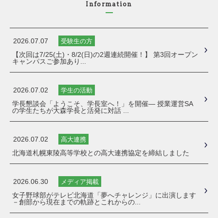
Information
2026.07.07
受験生の方
【次回は7/25(土)・8/2(日)の2週連続開催！】 第3回オープン
キャンパスご参加あり...
2026.07.02
学生の活動
学長懇談会「ようこそ、学長室へ！」を開催― 授業運営SA
の学生たちが大森学長と活発に対話 ...
2026.07.02
高大連携
北海道札幌東陵高等学校との高大連携協定を締結しました
2026.06.30
メディア掲載
女子野球部がテレビ北海道「夢へチャレンジ」に出演します
－創部から現在までの軌跡とこれからの...