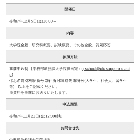
開催日
令和7年12月5日(金)16:00～
内容
大学院全般、研究科概要、試験概要、その他全般、質疑応答
参加方法
事前申込制 【学務部教務課大学院担当宛：
g-school@ofc.sapporo-u.ac.j
p
】
①お名前 ②郵便番号 ③住所 ④連絡先 ⑤身分(大学生、社会人、留学生
等) 以上をご記載ください。
※資料を事前にお送りいたします。
申込期限
令和7年11月21日(金)12:00締切
お問合せ先